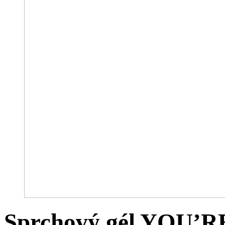
Sprchový gél YOU’