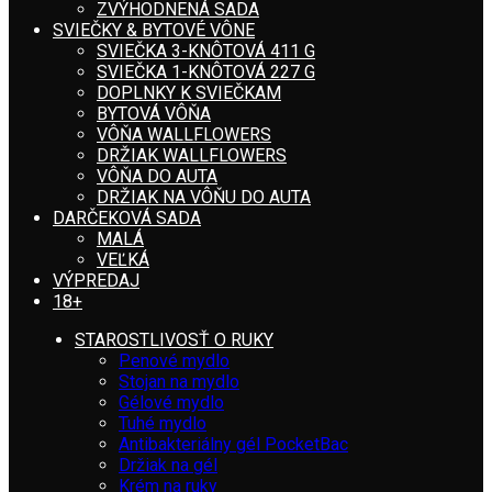
ZVÝHODNENÁ SADA
SVIEČKY & BYTOVÉ VÔNE
SVIEČKA 3-KNÔTOVÁ 411 G
SVIEČKA 1-KNÔTOVÁ 227 G
DOPLNKY K SVIEČKAM
BYTOVÁ VÔŇA
VÔŇA WALLFLOWERS
DRŽIAK WALLFLOWERS
VÔŇA DO AUTA
DRŽIAK NA VÔŇU DO AUTA
DARČEKOVÁ SADA
MALÁ
VEĽKÁ
VÝPREDAJ
18+
STAROSTLIVOSŤ O RUKY
Penové mydlo
Stojan na mydlo
Gélové mydlo
Tuhé mydlo
Antibakteriálny gél PocketBac
Držiak na gél
Krém na ruky