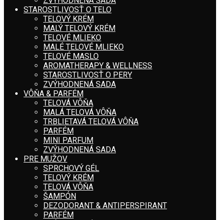
ZVÝHODNENÁ SADA
STAROSTLIVOSŤ O TELO
TELOVÝ KRÉM
MALÝ TELOVÝ KRÉM
TELOVÉ MLIEKO
MALÉ TELOVÉ MLIEKO
TELOVÉ MASLO
AROMATHERAPY & WELLNESS
STAROSTLIVOSŤ O PERY
ZVÝHODNENÁ SADA
VÔŇA & PARFÉM
TELOVÁ VÔŇA
MALÁ TELOVÁ VÔŇA
TRBLIETAVÁ TELOVÁ VÔŇA
PARFÉM
MINI PARFUM
ZVÝHODNENÁ SADA
PRE MUŽOV
SPRCHOVÝ GÉL
TELOVÝ KRÉM
TELOVÁ VÔŇA
ŠAMPÓN
DEZODORANT & ANTIPERSPIRANT
PARFÉM