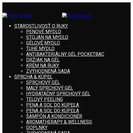
STAROSTLIVOSŤ O RUKY
PENOVÉ MYDLO
STOJAN NA MYDLO
GÉLOVÉ MYDLO
TUHÉ MYDLO
ANTIBAKTERIÁLNY GÉL POCKETBAC
DRŽIAK NA GÉL
KRÉM NA RUKY
ZVÝHODNENÁ SADA
SPRCHA & KÚPEĽ
SPRCHOVÝ GÉL
MALÝ SPRCHOVÝ GÉL
HYDRATAČNÝ SPRCHOVÝ GÉL
TELOVÝ PEELING
PENA A SOĽ DO KÚPEĽA
PENA A SOĽ DO KÚPEĽA
ŠAMPÓN A KONDICIONÉR
AROMATHERAPY & WELLNESS
DOPLNKY