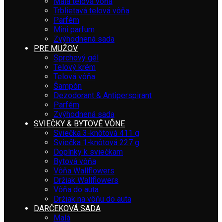
Malá telová vôňa
Trblietavá telová vôňa
Parfém
Mini parfum
Zvýhodnená sada
PRE MUŽOV
Sprchový gél
Telový krém
Telová vôňa
Šampón
Dezodorant & Antiperspirant
Parfém
Zvýhodnená sada
SVIEČKY & BYTOVÉ VÔNE
Sviečka 3-knôtová 411 g
Sviečka 1-knôtová 227 g
Doplnky k sviečkam
Bytová vôňa
Vôňa Wallflowers
Držiak Wallflowers
Vôňa do auta
Držiak na vôňu do auta
DARČEKOVÁ SADA
Malá