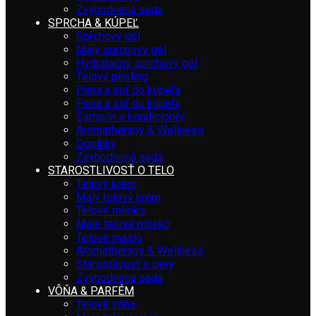
Zvýhodnená sada
SPRCHA & KÚPEĽ
Sprchový gél
Malý sprchový gél
Hydratačný sprchový gél
Telový peeling
Pena a soľ do kúpeľa
Pena a soľ do kúpeľa
Šampón a kondicionér
Aromatherapy & Wellness
Doplnky
Zvýhodnená sada
STAROSTLIVOSŤ O TELO
Telový krém
Malý telový krém
Telové mlieko
Malé telové mlieko
Telové maslo
Aromatherapy & Wellness
Starostlivosť o pery
Zvýhodnená sada
VÔŇA & PARFÉM
Telová vôňa