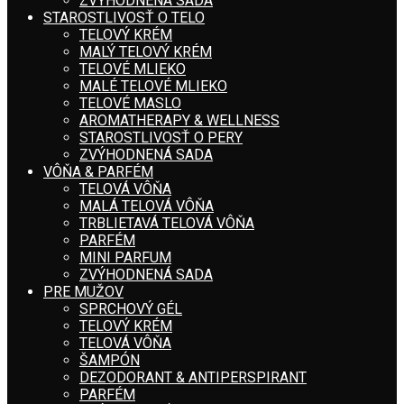
ZVÝHODNENÁ SADA
STAROSTLIVOSŤ O TELO
TELOVÝ KRÉM
MALÝ TELOVÝ KRÉM
TELOVÉ MLIEKO
MALÉ TELOVÉ MLIEKO
TELOVÉ MASLO
AROMATHERAPY & WELLNESS
STAROSTLIVOSŤ O PERY
ZVÝHODNENÁ SADA
VÔŇA & PARFÉM
TELOVÁ VÔŇA
MALÁ TELOVÁ VÔŇA
TRBLIETAVÁ TELOVÁ VÔŇA
PARFÉM
MINI PARFUM
ZVÝHODNENÁ SADA
PRE MUŽOV
SPRCHOVÝ GÉL
TELOVÝ KRÉM
TELOVÁ VÔŇA
ŠAMPÓN
DEZODORANT & ANTIPERSPIRANT
PARFÉM