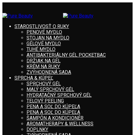
STAROSTLIVOSŤ O RUKY
PENOVÉ MYDLO
STOJAN NA MYDLO
GÉLOVÉ MYDLO
TUHÉ MYDLO
ANTIBAKTERIÁLNY GÉL POCKETBAC
DRŽIAK NA GÉL
KRÉM NA RUKY
ZVÝHODNENÁ SADA
SPRCHA & KÚPEĽ
SPRCHOVÝ GÉL
MALÝ SPRCHOVÝ GÉL
HYDRATAČNÝ SPRCHOVÝ GÉL
TELOVÝ PEELING
PENA A SOĽ DO KÚPEĽA
PENA A SOĽ DO KÚPEĽA
ŠAMPÓN A KONDICIONÉR
AROMATHERAPY & WELLNESS
DOPLNKY