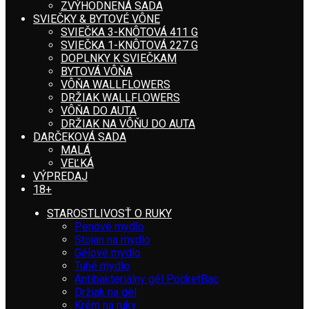
ZVÝHODNENÁ SADA
SVIEČKY & BYTOVÉ VÔNE
SVIEČKA 3-KNÔTOVÁ 411 G
SVIEČKA 1-KNÔTOVÁ 227 G
DOPLNKY K SVIEČKAM
BYTOVÁ VÔŇA
VÔŇA WALLFLOWERS
DRŽIAK WALLFLOWERS
VÔŇA DO AUTA
DRŽIAK NA VÔŇU DO AUTA
DARČEKOVÁ SADA
MALÁ
VEĽKÁ
VÝPREDAJ
18+
STAROSTLIVOSŤ O RUKY
Penové mydlo
Stojan na mydlo
Gélové mydlo
Tuhé mydlo
Antibakteriálny gél PocketBac
Držiak na gél
Krém na ruky