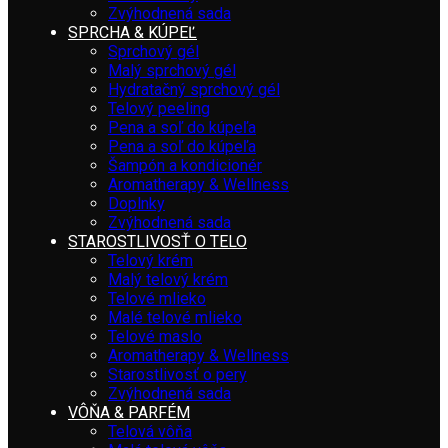
Zvýhodnená sada
SPRCHA & KÚPEĽ
Sprchový gél
Malý sprchový gél
Hydratačný sprchový gél
Telový peeling
Pena a soľ do kúpeľa
Pena a soľ do kúpeľa
Šampón a kondicionér
Aromatherapy & Wellness
Doplnky
Zvýhodnená sada
STAROSTLIVOSŤ O TELO
Telový krém
Malý telový krém
Telové mlieko
Malé telové mlieko
Telové maslo
Aromatherapy & Wellness
Starostlivosť o pery
Zvýhodnená sada
VÔŇA & PARFÉM
Telová vôňa