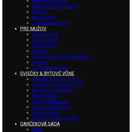
Malá telová vôňa
Trblietavá telová vôňa
Parfém
Mini parfum
Zvýhodnená sada
PRE MUŽOV
Sprchový gél
Telový krém
Telová vôňa
Šampón
Dezodorant & Antiperspirant
Parfém
Zvýhodnená sada
SVIEČKY & BYTOVÉ VÔNE
Sviečka 3-knôtová 411 g
Sviečka 1-knôtová 227 g
Doplnky k sviečkam
Bytová vôňa
Vôňa Wallflowers
Držiak Wallflowers
Vôňa do auta
Držiak na vôňu do auta
DARČEKOVÁ SADA
Malá