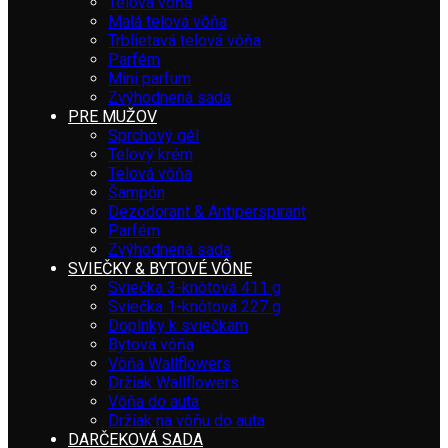
Telová vôňa
Malá telová vôňa
Trblietavá telová vôňa
Parfém
Mini parfum
Zvýhodnená sada
PRE MUŽOV
Sprchový gél
Telový krém
Telová vôňa
Šampón
Dezodorant & Antiperspirant
Parfém
Zvýhodnená sada
SVIEČKY & BYTOVÉ VÔNE
Sviečka 3-knôtová 411 g
Sviečka 1-knôtová 227 g
Doplnky k sviečkam
Bytová vôňa
Vôňa Wallflowers
Držiak Wallflowers
Vôňa do auta
Držiak na vôňu do auta
DARČEKOVÁ SADA