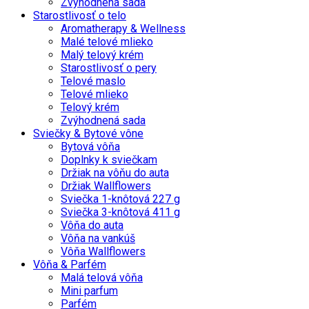
Zvýhodnená sada
Starostlivosť o telo
Aromatherapy & Wellness
Malé telové mlieko
Malý telový krém
Starostlivosť o pery
Telové maslo
Telové mlieko
Telový krém
Zvýhodnená sada
Sviečky & Bytové vône
Bytová vôňa
Doplnky k sviečkam
Držiak na vôňu do auta
Držiak Wallflowers
Sviečka 1-knôtová 227 g
Sviečka 3-knôtová 411 g
Vôňa do auta
Vôňa na vankúš
Vôňa Wallflowers
Vôňa & Parfém
Malá telová vôňa
Mini parfum
Parfém