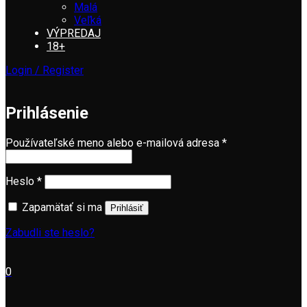
Malá
Veľká
VÝPREDAJ
18+
Login / Register
Prihlásenie
Povinné
Používateľské meno alebo e-mailová adresa
*
Povinné
Heslo
*
Zapamätať si ma
Prihlásiť
Zabudli ste heslo?
0