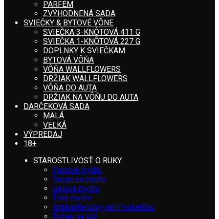
PARFÉM
ZVÝHODNENÁ SADA
SVIEČKY & BYTOVÉ VÔNE
SVIEČKA 3-KNÔTOVÁ 411 G
SVIEČKA 1-KNÔTOVÁ 227 G
DOPLNKY K SVIEČKAM
BYTOVÁ VÔŇA
VÔŇA WALLFLOWERS
DRŽIAK WALLFLOWERS
VÔŇA DO AUTA
DRŽIAK NA VÔŇU DO AUTA
DARČEKOVÁ SADA
MALÁ
VEĽKÁ
VÝPREDAJ
18+
STAROSTLIVOSŤ O RUKY
Penové mydlo
Stojan na mydlo
Gélové mydlo
Tuhé mydlo
Antibakteriálny gél PocketBac
Držiak na gél