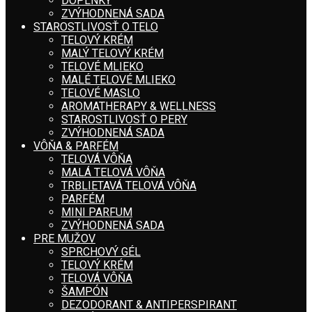
DOPLNKY
ZVÝHODNENÁ SADA
STAROSTLIVOSŤ O TELO
TELOVÝ KRÉM
MALÝ TELOVÝ KRÉM
TELOVÉ MLIEKO
MALÉ TELOVÉ MLIEKO
TELOVÉ MASLO
AROMATHERAPY & WELLNESS
STAROSTLIVOSŤ O PERY
ZVÝHODNENÁ SADA
VÔŇA & PARFÉM
TELOVÁ VÔŇA
MALÁ TELOVÁ VÔŇA
TRBLIETAVÁ TELOVÁ VÔŇA
PARFÉM
MINI PARFUM
ZVÝHODNENÁ SADA
PRE MUŽOV
SPRCHOVÝ GÉL
TELOVÝ KRÉM
TELOVÁ VÔŇA
ŠAMPÓN
DEZODORANT & ANTIPERSPIRANT