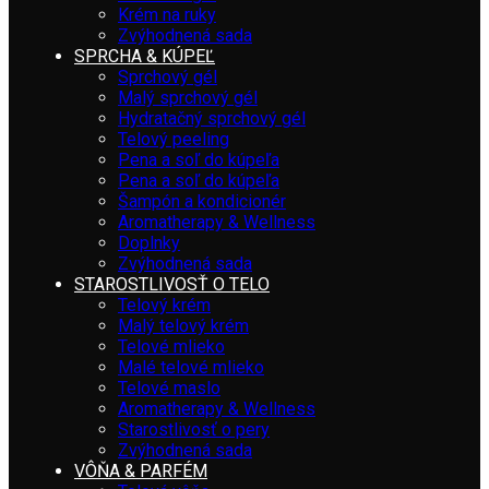
Krém na ruky
Zvýhodnená sada
SPRCHA & KÚPEĽ
Sprchový gél
Malý sprchový gél
Hydratačný sprchový gél
Telový peeling
Pena a soľ do kúpeľa
Pena a soľ do kúpeľa
Šampón a kondicionér
Aromatherapy & Wellness
Doplnky
Zvýhodnená sada
STAROSTLIVOSŤ O TELO
Telový krém
Malý telový krém
Telové mlieko
Malé telové mlieko
Telové maslo
Aromatherapy & Wellness
Starostlivosť o pery
Zvýhodnená sada
VÔŇA & PARFÉM