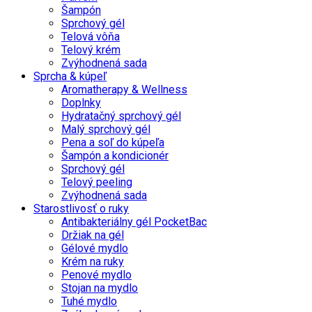
Šampón
Sprchový gél
Telová vôňa
Telový krém
Zvýhodnená sada
Sprcha & kúpeľ
Aromatherapy & Wellness
Doplnky
Hydratačný sprchový gél
Malý sprchový gél
Pena a soľ do kúpeľa
Šampón a kondicionér
Sprchový gél
Telový peeling
Zvýhodnená sada
Starostlivosť o ruky
Antibakteriálny gél PocketBac
Držiak na gél
Gélové mydlo
Krém na ruky
Penové mydlo
Stojan na mydlo
Tuhé mydlo