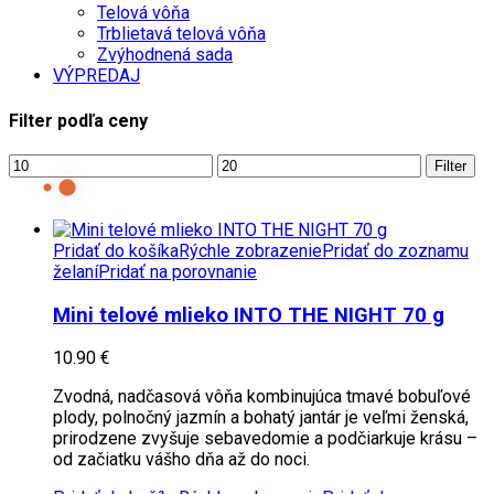
Telová vôňa
Trblietavá telová vôňa
Zvýhodnená sada
VÝPREDAJ
Filter podľa ceny
Minimálna
Maximálna
Filter
cena
cena
Pridať do košíka
Rýchle zobrazenie
Pridať do zoznamu
želaní
Pridať na porovnanie
Mini telové mlieko INTO THE NIGHT 70 g
10.90
€
Zvodná, nadčasová vôňa kombinujúca tmavé bobuľové
plody, polnočný jazmín a bohatý jantár je veľmi ženská,
prirodzene zvyšuje sebavedomie a podčiarkuje krásu –
od začiatku vášho dňa až do noci.