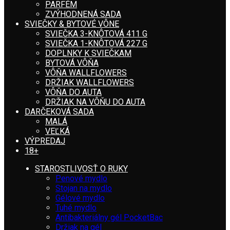
PARFÉM
ZVÝHODNENÁ SADA
SVIEČKY & BYTOVÉ VÔNE
SVIEČKA 3-KNÔTOVÁ 411 G
SVIEČKA 1-KNÔTOVÁ 227 G
DOPLNKY K SVIEČKAM
BYTOVÁ VÔŇA
VÔŇA WALLFLOWERS
DRŽIAK WALLFLOWERS
VÔŇA DO AUTA
DRŽIAK NA VÔŇU DO AUTA
DARČEKOVÁ SADA
MALÁ
VEĽKÁ
VÝPREDAJ
18+
STAROSTLIVOSŤ O RUKY
Penové mydlo
Stojan na mydlo
Gélové mydlo
Tuhé mydlo
Antibakteriálny gél PocketBac
Držiak na gél