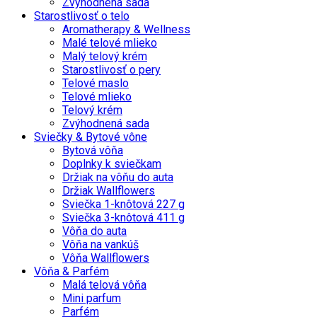
Zvýhodnená sada
Starostlivosť o telo
Aromatherapy & Wellness
Malé telové mlieko
Malý telový krém
Starostlivosť o pery
Telové maslo
Telové mlieko
Telový krém
Zvýhodnená sada
Sviečky & Bytové vône
Bytová vôňa
Doplnky k sviečkam
Držiak na vôňu do auta
Držiak Wallflowers
Sviečka 1-knôtová 227 g
Sviečka 3-knôtová 411 g
Vôňa do auta
Vôňa na vankúš
Vôňa Wallflowers
Vôňa & Parfém
Malá telová vôňa
Mini parfum
Parfém