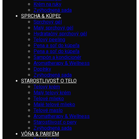
Krém na ruky
Zvýhodnená sada
SPRCHA & KÚPEĽ
Sprchový gél
Malý sprchový gél
Hydratačný sprchový gél
Telový peeling
Pena a soľ do kúpeľa
Pena a soľ do kúpeľa
Šampón a kondicionér
Aromatherapy & Wellness
Doplnky
Zvýhodnená sada
STAROSTLIVOSŤ O TELO
Telový krém
Malý telový krém
Telové mlieko
Malé telové mlieko
Telové maslo
Aromatherapy & Wellness
Starostlivosť o pery
Zvýhodnená sada
VÔŇA & PARFÉM