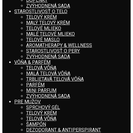
DOPLNKY
ZVÝHODNENÁ SADA
STAROSTLIVOSŤ O TELO
TELOVÝ KRÉM
MALÝ TELOVÝ KRÉM
TELOVÉ MLIEKO
MALÉ TELOVÉ MLIEKO
TELOVÉ MASLO
AROMATHERAPY & WELLNESS
STAROSTLIVOSŤ O PERY
ZVÝHODNENÁ SADA
VÔŇA & PARFÉM
TELOVÁ VÔŇA
MALÁ TELOVÁ VÔŇA
TRBLIETAVÁ TELOVÁ VÔŇA
PARFÉM
MINI PARFUM
ZVÝHODNENÁ SADA
PRE MUŽOV
SPRCHOVÝ GÉL
TELOVÝ KRÉM
TELOVÁ VÔŇA
ŠAMPÓN
DEZODORANT & ANTIPERSPIRANT