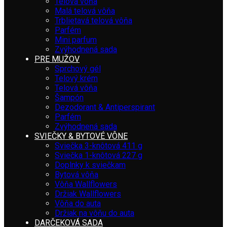
Telová vôňa
Malá telová vôňa
Trblietavá telová vôňa
Parfém
Mini parfum
Zvýhodnená sada
PRE MUŽOV
Sprchový gél
Telový krém
Telová vôňa
Šampón
Dezodorant & Antiperspirant
Parfém
Zvýhodnená sada
SVIEČKY & BYTOVÉ VÔNE
Sviečka 3-knôtová 411 g
Sviečka 1-knôtová 227 g
Doplnky k sviečkam
Bytová vôňa
Vôňa Wallflowers
Držiak Wallflowers
Vôňa do auta
Držiak na vôňu do auta
DARČEKOVÁ SADA