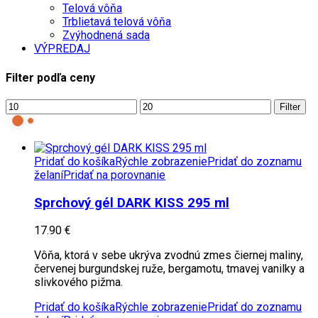
Telová vôňa
Trblietavá telová vôňa
Zvýhodnená sada
VÝPREDAJ
Filter podľa ceny
Filter
Pridať do košíka
Rýchle zobrazenie
Pridať do zoznamu
želaní
Pridať na porovnanie
Sprchový gél DARK KISS 295 ml
17.90
€
Vôňa, ktorá v sebe ukrýva zvodnú zmes čiernej maliny,
červenej burgundskej ruže, bergamotu, tmavej vanilky a
slivkového pižma.
Pridať do košíka
Rýchle zobrazenie
Pridať do zoznamu