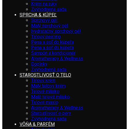
Krém na ruky
Zvýhodnená sada
SPRCHA & KÚPEĽ
Sprchový gél
Malý sprchový gél
Hydratačný sprchový gél
Telový peeling
Pena a soľ do kúpeľa
Pena a soľ do kúpeľa
Šampón a kondicionér
Aromatherapy & Wellness
Doplnky
Zvýhodnená sada
STAROSTLIVOSŤ O TELO
Telový krém
Malý telový krém
Telové mlieko
Malé telové mlieko
Telové maslo
Aromatherapy & Wellness
Starostlivosť o pery
Zvýhodnená sada
VÔŇA & PARFÉM