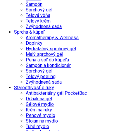
Šampón
Sprchový gél
Telová vôňa
Telový krém
Zvýhodnená sada
Sprcha & kúpeľ
Aromatherapy & Wellness
Doplnky
Hydratačný sprchový gél
Malý sprchový gél
Pena a soľ do kúpeľa
Šampón a kondicionér
Sprchový gél
Telový peeling
Zvýhodnená sada
Starostlivosť o ruky
Antibakteriálny gél PocketBac
Držiak na gél
Gélové mydlo
Krém na ruky
Penové mydlo
Stojan na mydlo
Tuhé mydlo