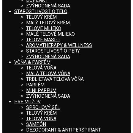
DOPLNKY
ZVÝHODNENÁ SADA
STAROSTLIVOSŤ O TELO
TELOVÝ KRÉM
MALÝ TELOVÝ KRÉM
TELOVÉ MLIEKO
MALÉ TELOVÉ MLIEKO
TELOVÉ MASLO
AROMATHERAPY & WELLNESS
STAROSTLIVOSŤ O PERY
ZVÝHODNENÁ SADA
VÔŇA & PARFÉM
TELOVÁ VÔŇA
MALÁ TELOVÁ VÔŇA
TRBLIETAVÁ TELOVÁ VÔŇA
PARFÉM
MINI PARFUM
ZVÝHODNENÁ SADA
PRE MUŽOV
SPRCHOVÝ GÉL
TELOVÝ KRÉM
TELOVÁ VÔŇA
ŠAMPÓN
DEZODORANT & ANTIPERSPIRANT