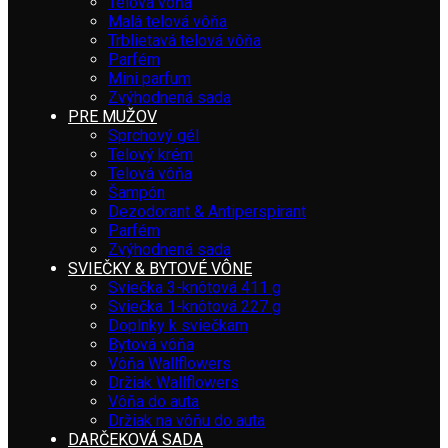
Telová vôňa
Malá telová vôňa
Trblietavá telová vôňa
Parfém
Mini parfum
Zvýhodnená sada
PRE MUŽOV
Sprchový gél
Telový krém
Telová vôňa
Šampón
Dezodorant & Antiperspirant
Parfém
Zvýhodnená sada
SVIEČKY & BYTOVÉ VÔNE
Sviečka 3-knôtová 411 g
Sviečka 1-knôtová 227 g
Doplnky k sviečkam
Bytová vôňa
Vôňa Wallflowers
Držiak Wallflowers
Vôňa do auta
Držiak na vôňu do auta
DARČEKOVÁ SADA