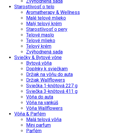
Zvýhodnená sada
Starostlivosť o telo
Aromatherapy & Wellness
Malé telové mlieko
Malý telový krém
Starostlivosť o pery
Telové maslo
Telové mlieko
Telový krém
Zvýhodnená sada
Sviečky & Bytové vône
Bytová vôňa
Doplnky k sviečkam
Držiak na vôňu do auta
Držiak Wallflowers
Sviečka 1-knôtová 227 g
Sviečka 3-knôtová 411 g
Vôňa do auta
Vôňa na vankúš
Vôňa Wallflowers
Vôňa & Parfém
Malá telová vôňa
Mini parfum
Parfém