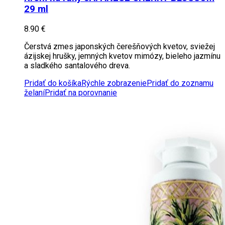
29 ml
8.90
€
Čerstvá zmes japonských čerešňových kvetov, sviežej
ázijskej hrušky, jemných kvetov mimózy, bieleho jazmínu
a sladkého santalového dreva.
Pridať do košíka
Rýchle zobrazenie
Pridať do zoznamu
želaní
Pridať na porovnanie