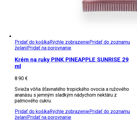
Pridať do košíka
Rýchle zobrazenie
Pridať do zoznamu
želaní
Pridať na porovnanie
Krém na ruky PINK PINEAPPLE SUNRISE 29
ml
8.90
€
Svieža vôňa šťavnatého tropického ovocia a ružového
ananásu s jemným sladkým nádychom nektáru z
palmového cukru.
Pridať do košíka
Rýchle zobrazenie
Pridať do zoznamu
želaní
Pridať na porovnanie