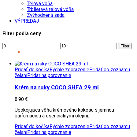
Telová vôňa
Trblietavá telová vôňa
Zvýhodnená sada
VÝPREDAJ
Filter podľa ceny
Filter
Pridať do košíka
Rýchle zobrazenie
Pridať do zoznamu
želaní
Pridať na porovnanie
Krém na ruky COCO SHEA 29 ml
8.90
€
Upokojujúca vôňa krémového kokosu s jemnou
parfumáciou a esenciálnymi olejmi.
Pridať do košíka
Rýchle zobrazenie
Pridať do zoznamu
želaní
Pridať na porovnanie