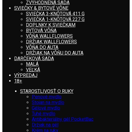
ZVÝHODNENÁ SADA
SVIEČKY & BYTOVÉ VÔNE
SVIEČKA 3-KNÔTOVÁ 411 G
SVIEČKA 1-KNÔTOVÁ 227 G
DOPLNKY K SVIEČKAM
BYTOVÁ VÔŇA
VÔŇA WALLFLOWERS
DRŽIAK WALLFLOWERS
VÔŇA DO AUTA
DRŽIAK NA VÔŇU DO AUTA
DARČEKOVÁ SADA
MALÁ
VEĽKÁ
VÝPREDAJ
18+
STAROSTLIVOSŤ O RUKY
Penové mydlo
Stojan na mydlo
Gélové mydlo
Tuhé mydlo
Antibakteriálny gél PocketBac
Držiak na gél
Krém na ruky