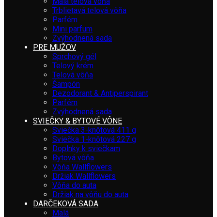
Malá telová vôňa
Trblietavá telová vôňa
Parfém
Mini parfum
Zvýhodnená sada
PRE MUŽOV
Sprchový gél
Telový krém
Telová vôňa
Šampón
Dezodorant & Antiperspirant
Parfém
Zvýhodnená sada
SVIEČKY & BYTOVÉ VÔNE
Sviečka 3-knôtová 411 g
Sviečka 1-knôtová 227 g
Doplnky k sviečkam
Bytová vôňa
Vôňa Wallflowers
Držiak Wallflowers
Vôňa do auta
Držiak na vôňu do auta
DARČEKOVÁ SADA
Malá