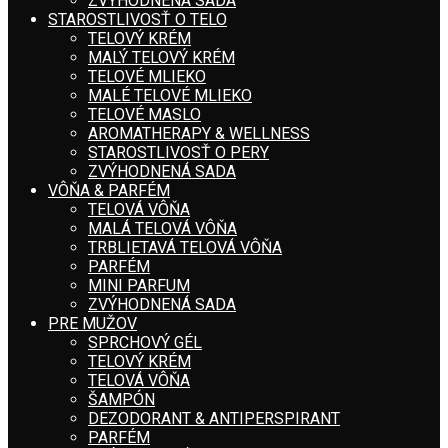
ZVÝHODNENÁ SADA
STAROSTLIVOSŤ O TELO
TELOVÝ KRÉM
MALÝ TELOVÝ KRÉM
TELOVÉ MLIEKO
MALÉ TELOVÉ MLIEKO
TELOVÉ MASLO
AROMATHERAPY & WELLNESS
STAROSTLIVOSŤ O PERY
ZVÝHODNENÁ SADA
VÔŇA & PARFÉM
TELOVÁ VÔŇA
MALÁ TELOVÁ VÔŇA
TRBLIETAVÁ TELOVÁ VÔŇA
PARFÉM
MINI PARFUM
ZVÝHODNENÁ SADA
PRE MUŽOV
SPRCHOVÝ GÉL
TELOVÝ KRÉM
TELOVÁ VÔŇA
ŠAMPÓN
DEZODORANT & ANTIPERSPIRANT
PARFÉM