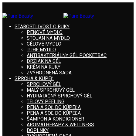
STAROSTLIVOSŤ O RUKY
PENOVÉ MYDLO
STOJAN NA MYDLO
GÉLOVÉ MYDLO
TUHÉ MYDLO
ANTIBAKTERIÁLNY GÉL POCKETBAC
DRŽIAK NA GÉL
KRÉM NA RUKY
ZVÝHODNENÁ SADA
SPRCHA & KÚPEĽ
SPRCHOVÝ GÉL
MALÝ SPRCHOVÝ GÉL
HYDRATAČNÝ SPRCHOVÝ GÉL
TELOVÝ PEELING
PENA A SOĽ DO KÚPEĽA
PENA A SOĽ DO KÚPEĽA
ŠAMPÓN A KONDICIONÉR
AROMATHERAPY & WELLNESS
DOPLNKY