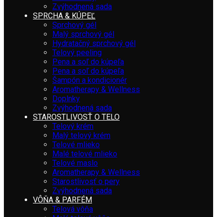
Zvýhodnená sada
SPRCHA & KÚPEĽ
Sprchový gél
Malý sprchový gél
Hydratačný sprchový gél
Telový peeling
Pena a soľ do kúpeľa
Pena a soľ do kúpeľa
Šampón a kondicionér
Aromatherapy & Wellness
Doplnky
Zvýhodnená sada
STAROSTLIVOSŤ O TELO
Telový krém
Malý telový krém
Telové mlieko
Malé telové mlieko
Telové maslo
Aromatherapy & Wellness
Starostlivosť o pery
Zvýhodnená sada
VÔŇA & PARFÉM
Telová vôňa