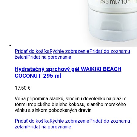
Pridať do košíka
Rýchle zobrazenie
Pridať do zoznamu
želaní
Pridať na porovnanie
Hydratačný sprchový gél WAIKIKI BEACH
COCONUT 295 ml
17.50
€
Vôňa pripomína sladkú, slnečnú dovolenku na pláži s
tónmi tropického bieleho kokosu, slaného morského
vánku a slnkom pobozkaných drevín.
Pridať do košíka
Rýchle zobrazenie
Pridať do zoznamu
želaní
Pridať na porovnanie