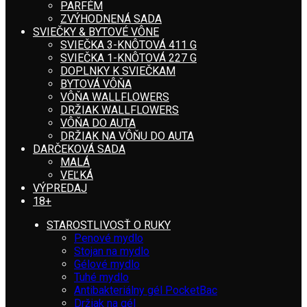
PARFÉM
ZVÝHODNENÁ SADA
SVIEČKY & BYTOVÉ VÔNE
SVIEČKA 3-KNÔTOVÁ 411 G
SVIEČKA 1-KNÔTOVÁ 227 G
DOPLNKY K SVIEČKAM
BYTOVÁ VÔŇA
VÔŇA WALLFLOWERS
DRŽIAK WALLFLOWERS
VÔŇA DO AUTA
DRŽIAK NA VÔŇU DO AUTA
DARČEKOVÁ SADA
MALÁ
VEĽKÁ
VÝPREDAJ
18+
STAROSTLIVOSŤ O RUKY
Penové mydlo
Stojan na mydlo
Gélové mydlo
Tuhé mydlo
Antibakteriálny gél PocketBac
Držiak na gél