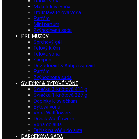
Telová vôňa
Malá telová vôňa
Trblietavá telová vôňa
Parfém
Mini parfum
Zvýhodnená sada
PRE MUŽOV
Sprchový gél
Telový krém
Telová vôňa
Šampón
Dezodorant & Antiperspirant
Parfém
Zvýhodnená sada
SVIEČKY & BYTOVÉ VÔNE
Sviečka 3-knôtová 411 g
Sviečka 1-knôtová 227 g
Doplnky k sviečkam
Bytová vôňa
Vôňa Wallflowers
Držiak Wallflowers
Vôňa do auta
Držiak na vôňu do auta
DARČEKOVÁ SADA