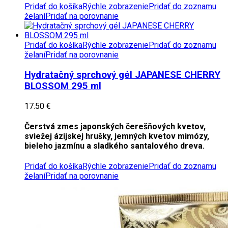
Pridať do košíka
Rýchle zobrazenie
Pridať do zoznamu
želaní
Pridať na porovnanie
Pridať do košíka
Rýchle zobrazenie
Pridať do zoznamu
želaní
Pridať na porovnanie
Hydratačný sprchový gél JAPANESE CHERRY
BLOSSOM 295 ml
17.50
€
Čerstvá zmes japonských čerešňových kvetov,
sviežej ázijskej hrušky, jemných kvetov mimózy,
bieleho jazmínu a sladkého santalového dreva.
Pridať do košíka
Rýchle zobrazenie
Pridať do zoznamu
želaní
Pridať na porovnanie