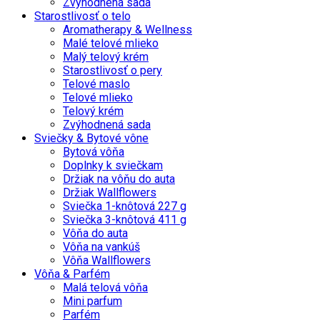
Zvýhodnená sada
Starostlivosť o telo
Aromatherapy & Wellness
Malé telové mlieko
Malý telový krém
Starostlivosť o pery
Telové maslo
Telové mlieko
Telový krém
Zvýhodnená sada
Sviečky & Bytové vône
Bytová vôňa
Doplnky k sviečkam
Držiak na vôňu do auta
Držiak Wallflowers
Sviečka 1-knôtová 227 g
Sviečka 3-knôtová 411 g
Vôňa do auta
Vôňa na vankúš
Vôňa Wallflowers
Vôňa & Parfém
Malá telová vôňa
Mini parfum
Parfém