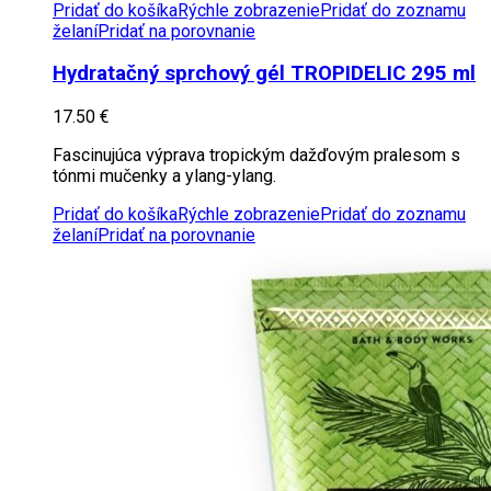
Pridať do košíka
Rýchle zobrazenie
Pridať do zoznamu
želaní
Pridať na porovnanie
Hydratačný sprchový gél TROPIDELIC 295 ml
17.50
€
Fascinujúca výprava tropickým dažďovým pralesom s
tónmi mučenky a ylang-ylang.
Pridať do košíka
Rýchle zobrazenie
Pridať do zoznamu
želaní
Pridať na porovnanie