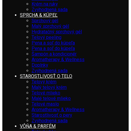
Krém na ruky
Zvýhodnená sada
SPRCHA & KÚPEĽ
Sprchový gél
Malý sprchový gél
Hydratačný sprchový gél
Telový peeling
Pena a soľ do kúpeľa
Pena a soľ do kúpeľa
Šampón a kondicionér
Aromatherapy & Wellness
Doplnky
Zvýhodnená sada
STAROSTLIVOSŤ O TELO
Telový krém
Malý telový krém
Telové mlieko
Malé telové mlieko
Telové maslo
Aromatherapy & Wellness
Starostlivosť o pery
Zvýhodnená sada
VÔŇA & PARFÉM