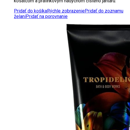
kosatcom a pralinkovým nádychom čistého jantáru.
Pridať do košíka
Rýchle zobrazenie
Pridať do zoznamu
želaní
Pridať na porovnanie