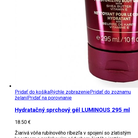
Pridať do košíka
Rýchle zobrazenie
Pridať do zoznamu
želaní
Pridať na porovnanie
Hydratačný sprchový gél LUMINOUS 295 ml
18.50
€
Žiarivá vôňa rubínového ríbezľa v spojení so zlatistým