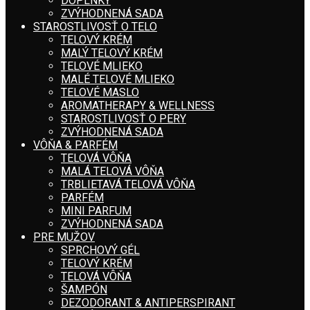
DOPLNKY
ZVÝHODNENÁ SADA
STAROSTLIVOSŤ O TELO
TELOVÝ KRÉM
MALÝ TELOVÝ KRÉM
TELOVÉ MLIEKO
MALÉ TELOVÉ MLIEKO
TELOVÉ MASLO
AROMATHERAPY & WELLNESS
STAROSTLIVOSŤ O PERY
ZVÝHODNENÁ SADA
VÔŇA & PARFÉM
TELOVÁ VÔŇA
MALÁ TELOVÁ VÔŇA
TRBLIETAVÁ TELOVÁ VÔŇA
PARFÉM
MINI PARFUM
ZVÝHODNENÁ SADA
PRE MUŽOV
SPRCHOVÝ GÉL
TELOVÝ KRÉM
TELOVÁ VÔŇA
ŠAMPÓN
DEZODORANT & ANTIPERSPIRANT