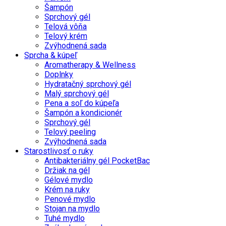
Šampón
Sprchový gél
Telová vôňa
Telový krém
Zvýhodnená sada
Sprcha & kúpeľ
Aromatherapy & Wellness
Doplnky
Hydratačný sprchový gél
Malý sprchový gél
Pena a soľ do kúpeľa
Šampón a kondicionér
Sprchový gél
Telový peeling
Zvýhodnená sada
Starostlivosť o ruky
Antibakteriálny gél PocketBac
Držiak na gél
Gélové mydlo
Krém na ruky
Penové mydlo
Stojan na mydlo
Tuhé mydlo