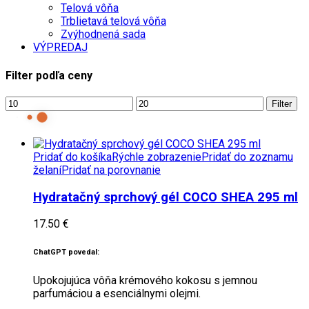
Telová vôňa
Trblietavá telová vôňa
Zvýhodnená sada
VÝPREDAJ
Filter podľa ceny
Filter
Pridať do košíka
Rýchle zobrazenie
Pridať do zoznamu
želaní
Pridať na porovnanie
Hydratačný sprchový gél COCO SHEA 295 ml
17.50
€
ChatGPT povedal:
Upokojujúca vôňa krémového kokosu s jemnou
parfumáciou a esenciálnymi olejmi.