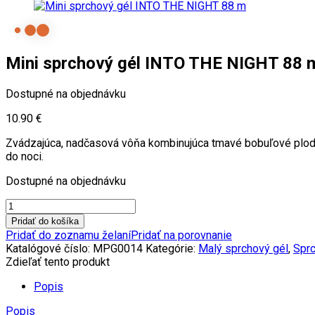
Mini sprchový gél INTO THE NIGHT 88 
Dostupné na objednávku
10.90
€
Zvádzajúca, nadčasová vôňa kombinujúca tmavé bobuľové plody,
do noci.
Dostupné na objednávku
množstvo
Mini
Pridať do košíka
sprchový
Pridať do zoznamu želaní
Pridať na porovnanie
gél
Katalógové číslo:
MPG0014
Kategórie:
Malý sprchový gél
,
Sprc
INTO
Zdieľať tento produkt
THE
NIGHT
Popis
88
Popis
m