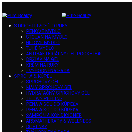
STAROSTLIVOSŤ O RUKY
PENOVÉ MYDLO
STOJAN NA MYDLO
GÉLOVÉ MYDLO
TUHÉ MYDLO
ANTIBAKTERIÁLNY GÉL POCKETBAC
DRŽIAK NA GÉL
KRÉM NA RUKY
ZVÝHODNENÁ SADA
SPRCHA & KÚPEĽ
SPRCHOVÝ GÉL
MALÝ SPRCHOVÝ GÉL
HYDRATAČNÝ SPRCHOVÝ GÉL
TELOVÝ PEELING
PENA A SOĽ DO KÚPEĽA
PENA A SOĽ DO KÚPEĽA
ŠAMPÓN A KONDICIONÉR
AROMATHERAPY & WELLNESS
DOPLNKY