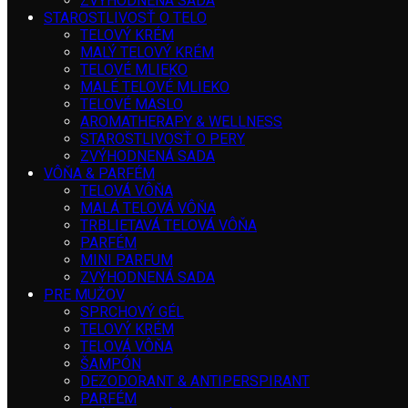
ZVÝHODNENÁ SADA
STAROSTLIVOSŤ O TELO
TELOVÝ KRÉM
MALÝ TELOVÝ KRÉM
TELOVÉ MLIEKO
MALÉ TELOVÉ MLIEKO
TELOVÉ MASLO
AROMATHERAPY & WELLNESS
STAROSTLIVOSŤ O PERY
ZVÝHODNENÁ SADA
VÔŇA & PARFÉM
TELOVÁ VÔŇA
MALÁ TELOVÁ VÔŇA
TRBLIETAVÁ TELOVÁ VÔŇA
PARFÉM
MINI PARFUM
ZVÝHODNENÁ SADA
PRE MUŽOV
SPRCHOVÝ GÉL
TELOVÝ KRÉM
TELOVÁ VÔŇA
ŠAMPÓN
DEZODORANT & ANTIPERSPIRANT
PARFÉM