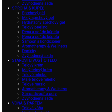
Zvýhodnená sada
SPRCHA & KÚPEĽ
Sprchový gél
Malý sprchový gél
Hydratačný sprchový gél
Telový peeling
Pena a soľ do kúpeľa
Pena a soľ do kúpeľa
Šampón a kondicionér
Aromatherapy & Wellness
Doplnky
Zvýhodnená sada
STAROSTLIVOSŤ O TELO
Telový krém
Malý telový krém
Telové mlieko
Malé telové mlieko
Telové maslo
Aromatherapy & Wellness
Starostlivosť o pery
Zvýhodnená sada
VÔŇA & PARFÉM
Telová vôňa