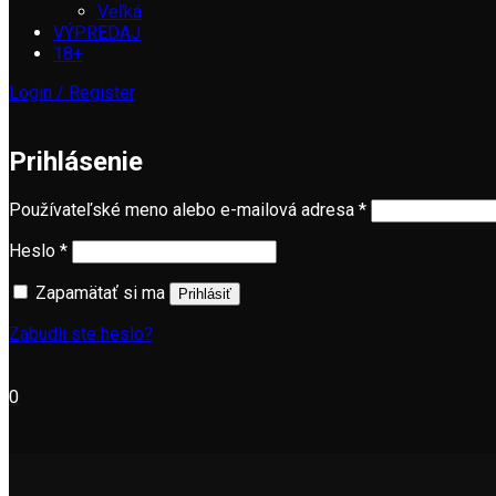
Veľká
VÝPREDAJ
18+
Login / Register
Prihlásenie
Povinné
Používateľské meno alebo e-mailová adresa
*
Povinné
Heslo
*
Zapamätať si ma
Prihlásiť
Zabudli ste heslo?
0