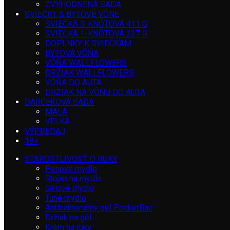
ZVÝHODNENÁ SADA
SVIEČKY & BYTOVÉ VÔNE
SVIEČKA 3-KNÔTOVÁ 411 G
SVIEČKA 1-KNÔTOVÁ 227 G
DOPLNKY K SVIEČKAM
BYTOVÁ VÔŇA
VÔŇA WALLFLOWERS
DRŽIAK WALLFLOWERS
VÔŇA DO AUTA
DRŽIAK NA VÔŇU DO AUTA
DARČEKOVÁ SADA
MALÁ
VEĽKÁ
VÝPREDAJ
18+
STAROSTLIVOSŤ O RUKY
Penové mydlo
Stojan na mydlo
Gélové mydlo
Tuhé mydlo
Antibakteriálny gél PocketBac
Držiak na gél
Krém na ruky