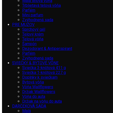
Malá telová vôňa
Trblietavá telová vôňa
Parfém
Mini parfum
Zvýhodnená sada
PRE MUŽOV
Sprchový gél
Telový krém
Telová vôňa
Šampón
Dezodorant & Antiperspirant
Parfém
Zvýhodnená sada
SVIEČKY & BYTOVÉ VÔNE
Sviečka 3-knôtová 411 g
Sviečka 1-knôtová 227 g
Doplnky k sviečkam
Bytová vôňa
Vôňa Wallflowers
Držiak Wallflowers
Vôňa do auta
Držiak na vôňu do auta
DARČEKOVÁ SADA
Malá