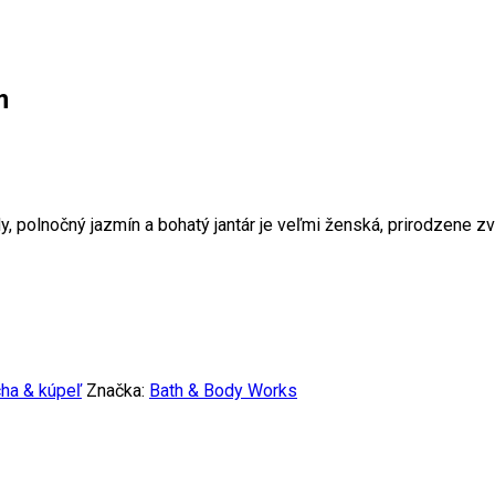
m
 polnočný jazmín a bohatý jantár je veľmi ženská, prirodzene z
ha & kúpeľ
Značka:
Bath & Body Works