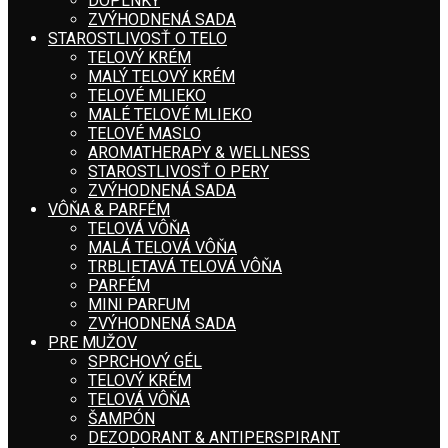
DOPLNKY
ZVÝHODNENÁ SADA
STAROSTLIVOSŤ O TELO
TELOVÝ KRÉM
MALÝ TELOVÝ KRÉM
TELOVÉ MLIEKO
MALÉ TELOVÉ MLIEKO
TELOVÉ MASLO
AROMATHERAPY & WELLNESS
STAROSTLIVOSŤ O PERY
ZVÝHODNENÁ SADA
VÔŇA & PARFÉM
TELOVÁ VÔŇA
MALÁ TELOVÁ VÔŇA
TRBLIETAVÁ TELOVÁ VÔŇA
PARFÉM
MINI PARFUM
ZVÝHODNENÁ SADA
PRE MUŽOV
SPRCHOVÝ GÉL
TELOVÝ KRÉM
TELOVÁ VÔŇA
ŠAMPÓN
DEZODORANT & ANTIPERSPIRANT