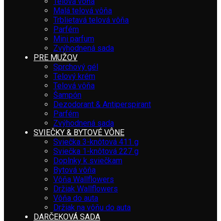
Telová vôňa
Malá telová vôňa
Trblietavá telová vôňa
Parfém
Mini parfum
Zvýhodnená sada
PRE MUŽOV
Sprchový gél
Telový krém
Telová vôňa
Šampón
Dezodorant & Antiperspirant
Parfém
Zvýhodnená sada
SVIEČKY & BYTOVÉ VÔNE
Sviečka 3-knôtová 411 g
Sviečka 1-knôtová 227 g
Doplnky k sviečkam
Bytová vôňa
Vôňa Wallflowers
Držiak Wallflowers
Vôňa do auta
Držiak na vôňu do auta
DARČEKOVÁ SADA