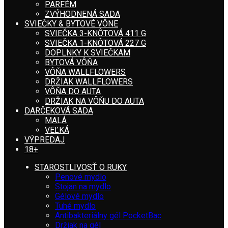
PARFÉM
ZVÝHODNENÁ SADA
SVIEČKY & BYTOVÉ VÔNE
SVIEČKA 3-KNÔTOVÁ 411 G
SVIEČKA 1-KNÔTOVÁ 227 G
DOPLNKY K SVIEČKAM
BYTOVÁ VÔŇA
VÔŇA WALLFLOWERS
DRŽIAK WALLFLOWERS
VÔŇA DO AUTA
DRŽIAK NA VÔŇU DO AUTA
DARČEKOVÁ SADA
MALÁ
VEĽKÁ
VÝPREDAJ
18+
STAROSTLIVOSŤ O RUKY
Penové mydlo
Stojan na mydlo
Gélové mydlo
Tuhé mydlo
Antibakteriálny gél PocketBac
Držiak na gél