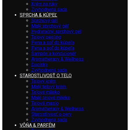
Krém na ruky
Zvýhodnená sada
SPRCHA & KÚPEĽ
Sprchový gél
Malý sprchový gél
Hydratačný sprchový gél
Telový peeling
Pena a soľ do kúpeľa
Pena a soľ do kúpeľa
Šampón a kondicionér
Aromatherapy & Wellness
Doplnky
Zvýhodnená sada
STAROSTLIVOSŤ O TELO
Telový krém
Malý telový krém
Telové mlieko
Malé telové mlieko
Telové maslo
Aromatherapy & Wellness
Starostlivosť o pery
Zvýhodnená sada
VÔŇA & PARFÉM