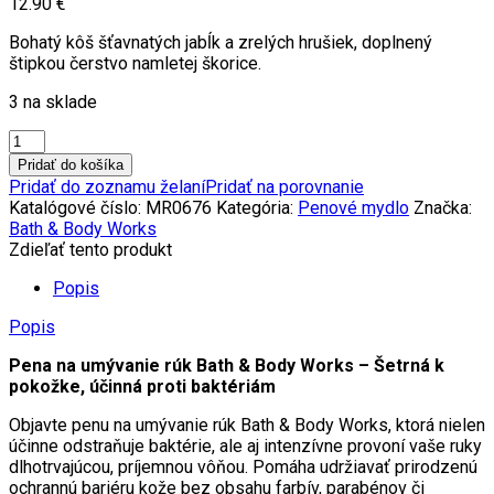
12.90
€
Bohatý kôš šťavnatých jabĺk a zrelých hrušiek, doplnený
štipkou čerstvo namletej škorice.
3 na sklade
množstvo
Penové
Pridať do košíka
mydlo
Pridať do zoznamu želaní
Pridať na porovnanie
na
Katalógové číslo:
MR0676
Kategória:
Penové mydlo
Značka:
ruky
Bath & Body Works
AFTERNOON
Zdieľať tento produkt
APPLE
PICKING
Popis
259
Popis
ml
Pena na umývanie rúk Bath & Body Works – Šetrná k
pokožke, účinná proti baktériám
Objavte penu na umývanie rúk Bath & Body Works, ktorá nielen
účinne odstraňuje baktérie, ale aj intenzívne provoní vaše ruky
dlhotrvajúcou, príjemnou vôňou. Pomáha udržiavať prirodzenú
ochrannú bariéru kože bez obsahu farbív, parabénov či