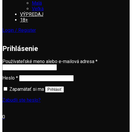
Malá
Veľká
VÝPREDAJ
18+
Login / Register
Prihlásenie
Povinné
Používateľské meno alebo e-mailová adresa
*
Povinné
Heslo
*
Zapamätať si ma
Prihlásiť
Zabudli ste heslo?
0