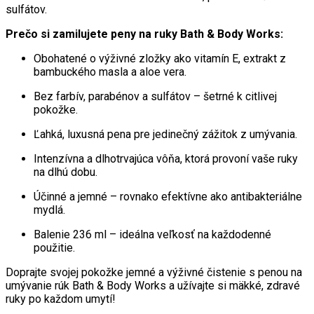
sulfátov.
Prečo si zamilujete peny na ruky Bath & Body Works:
Obohatené o výživné zložky ako vitamín E, extrakt z
bambuckého masla a aloe vera.
Bez farbív, parabénov a sulfátov – šetrné k citlivej
pokožke.
Ľahká, luxusná pena pre jedinečný zážitok z umývania.
Intenzívna a dlhotrvajúca vôňa, ktorá provoní vaše ruky
na dlhú dobu.
Účinné a jemné – rovnako efektívne ako antibakteriálne
mydlá.
Balenie 236 ml – ideálna veľkosť na každodenné
použitie.
Doprajte svojej pokožke jemné a výživné čistenie s penou na
umývanie rúk Bath & Body Works a užívajte si mäkké, zdravé
ruky po každom umytí!