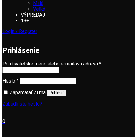
Malá
Veľká
VÝPREDAJ
18+
Login / Register
Prihlásenie
Povinné
Používateľské meno alebo e-mailová adresa
*
Povinné
Heslo
*
Zapamätať si ma
Prihlásiť
Zabudli ste heslo?
0