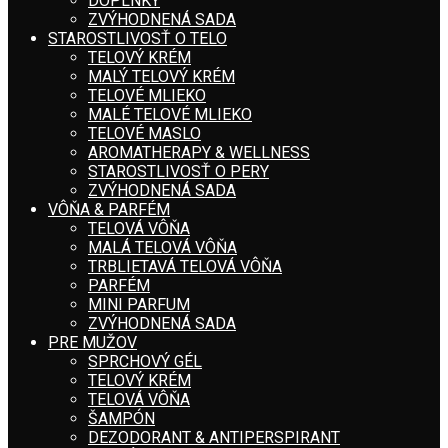
DOPLNKY
ZVÝHODNENÁ SADA
STAROSTLIVOSŤ O TELO
TELOVÝ KRÉM
MALÝ TELOVÝ KRÉM
TELOVÉ MLIEKO
MALÉ TELOVÉ MLIEKO
TELOVÉ MASLO
AROMATHERAPY & WELLNESS
STAROSTLIVOSŤ O PERY
ZVÝHODNENÁ SADA
VÔŇA & PARFÉM
TELOVÁ VÔŇA
MALÁ TELOVÁ VÔŇA
TRBLIETAVÁ TELOVÁ VÔŇA
PARFÉM
MINI PARFUM
ZVÝHODNENÁ SADA
PRE MUŽOV
SPRCHOVÝ GÉL
TELOVÝ KRÉM
TELOVÁ VÔŇA
ŠAMPÓN
DEZODORANT & ANTIPERSPIRANT