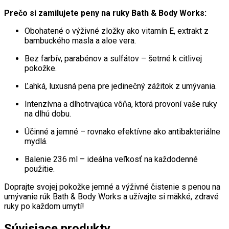
Prečo si zamilujete peny na ruky Bath & Body Works:
Obohatené o výživné zložky ako vitamín E, extrakt z
bambuckého masla a aloe vera.
Bez farbív, parabénov a sulfátov – šetrné k citlivej
pokožke.
Ľahká, luxusná pena pre jedinečný zážitok z umývania.
Intenzívna a dlhotrvajúca vôňa, ktorá provoní vaše ruky
na dlhú dobu.
Účinné a jemné – rovnako efektívne ako antibakteriálne
mydlá.
Balenie 236 ml – ideálna veľkosť na každodenné
použitie.
Doprajte svojej pokožke jemné a výživné čistenie s penou na
umývanie rúk Bath & Body Works a užívajte si mäkké, zdravé
ruky po každom umytí!
Súvisiace produkty