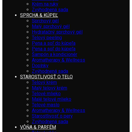
Krém na ruky
Zvýhodnená sada
SPRCHA & KÚPEĽ
Sprchový gél
Malý sprchový gél
Hydratačný sprchový gél
Telový peeling
Pena a soľ do kúpeľa
Pena a soľ do kúpeľa
Šampón a kondicionér
Aromatherapy & Wellness
Doplnky
Zvýhodnená sada
STAROSTLIVOSŤ O TELO
Telový krém
Malý telový krém
Telové mlieko
Malé telové mlieko
Telové maslo
Aromatherapy & Wellness
Starostlivosť o pery
Zvýhodnená sada
VÔŇA & PARFÉM