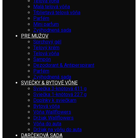
Telová vôňa
Malá telová vôňa
Trblietavá telová vôňa
Parfém
Mini parfum
Zvýhodnená sada
PRE MUŽOV
Sprchový gél
Telový krém
Telová vôňa
Šampón
Dezodorant & Antiperspirant
Parfém
Zvýhodnená sada
SVIEČKY & BYTOVÉ VÔNE
Sviečka 3-knôtová 411 g
Sviečka 1-knôtová 227 g
Doplnky k sviečkam
Bytová vôňa
Vôňa Wallflowers
Držiak Wallflowers
Vôňa do auta
Držiak na vôňu do auta
DARČEKOVÁ SADA