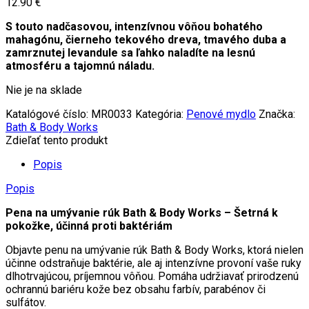
12.90
€
S touto nadčasovou, intenzívnou vôňou bohatého
mahagónu, čierneho tekového dreva, tmavého duba a
zamrznutej levandule sa ľahko naladíte na lesnú
atmosféru a tajomnú náladu.
Nie je na sklade
Katalógové číslo:
MR0033
Kategória:
Penové mydlo
Značka:
Bath & Body Works
Zdieľať tento produkt
Popis
Popis
Pena na umývanie rúk Bath & Body Works – Šetrná k
pokožke, účinná proti baktériám
Objavte penu na umývanie rúk Bath & Body Works, ktorá nielen
účinne odstraňuje baktérie, ale aj intenzívne provoní vaše ruky
dlhotrvajúcou, príjemnou vôňou. Pomáha udržiavať prirodzenú
ochrannú bariéru kože bez obsahu farbív, parabénov či
sulfátov.