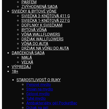
PARFÉM
ZVÝHODNENÁ SADA
SVIEČKY & BYTOVÉ VÔNE
SVIEČKA 3-KNÔTOVÁ 411 G
SVIEČKA 1-KNÔTOVÁ 227 G
DOPLNKY K SVIEČKAM
BYTOVÁ VÔŇA
VÔŇA WALLFLOWERS
DRŽIAK WALLFLOWERS
VÔŇA DO AUTA
DRŽIAK NA VÔŇU DO AUTA
DARČEKOVÁ SADA
MALÁ
VEĽKÁ
VÝPREDAJ
18+
STAROSTLIVOSŤ O RUKY
Penové mydlo
Stojan na mydlo
Gélové mydlo
Tuhé mydlo
Antibakteriálny gél PocketBac
Držiak na gél