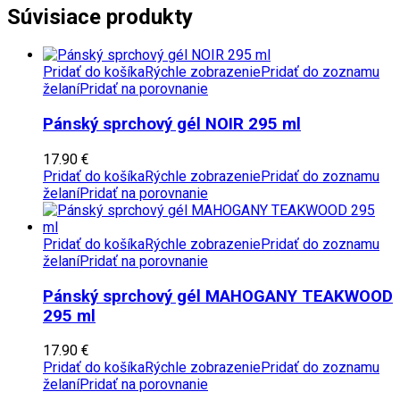
Súvisiace produkty
Pridať do košíka
Rýchle zobrazenie
Pridať do zoznamu
želaní
Pridať na porovnanie
Pánský sprchový gél NOIR 295 ml
17.90
€
Pridať do košíka
Rýchle zobrazenie
Pridať do zoznamu
želaní
Pridať na porovnanie
Pridať do košíka
Rýchle zobrazenie
Pridať do zoznamu
želaní
Pridať na porovnanie
Pánský sprchový gél MAHOGANY TEAKWOOD
295 ml
17.90
€
Pridať do košíka
Rýchle zobrazenie
Pridať do zoznamu
želaní
Pridať na porovnanie