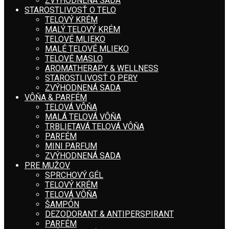
ZVÝHODNENÁ SADA
STAROSTLIVOSŤ O TELO
TELOVÝ KRÉM
MALÝ TELOVÝ KRÉM
TELOVÉ MLIEKO
MALÉ TELOVÉ MLIEKO
TELOVÉ MASLO
AROMATHERAPY & WELLNESS
STAROSTLIVOSŤ O PERY
ZVÝHODNENÁ SADA
VÔŇA & PARFÉM
TELOVÁ VÔŇA
MALÁ TELOVÁ VÔŇA
TRBLIETAVÁ TELOVÁ VÔŇA
PARFÉM
MINI PARFUM
ZVÝHODNENÁ SADA
PRE MUŽOV
SPRCHOVÝ GÉL
TELOVÝ KRÉM
TELOVÁ VÔŇA
ŠAMPÓN
DEZODORANT & ANTIPERSPIRANT
PARFÉM