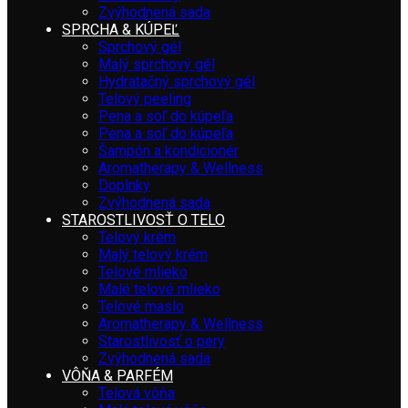
Zvýhodnená sada
SPRCHA & KÚPEĽ
Sprchový gél
Malý sprchový gél
Hydratačný sprchový gél
Telový peeling
Pena a soľ do kúpeľa
Pena a soľ do kúpeľa
Šampón a kondicionér
Aromatherapy & Wellness
Doplnky
Zvýhodnená sada
STAROSTLIVOSŤ O TELO
Telový krém
Malý telový krém
Telové mlieko
Malé telové mlieko
Telové maslo
Aromatherapy & Wellness
Starostlivosť o pery
Zvýhodnená sada
VÔŇA & PARFÉM
Telová vôňa