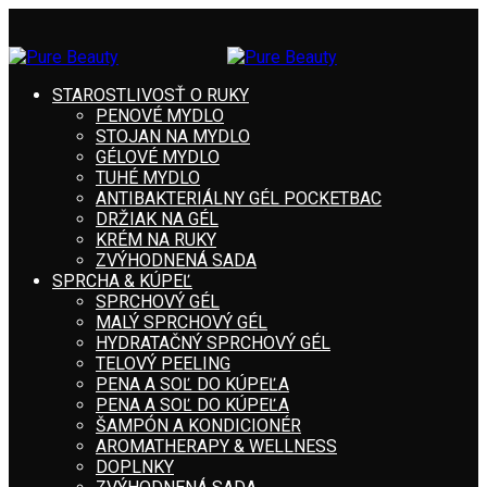
STAROSTLIVOSŤ O RUKY
PENOVÉ MYDLO
STOJAN NA MYDLO
GÉLOVÉ MYDLO
TUHÉ MYDLO
ANTIBAKTERIÁLNY GÉL POCKETBAC
DRŽIAK NA GÉL
KRÉM NA RUKY
ZVÝHODNENÁ SADA
SPRCHA & KÚPEĽ
SPRCHOVÝ GÉL
MALÝ SPRCHOVÝ GÉL
HYDRATAČNÝ SPRCHOVÝ GÉL
TELOVÝ PEELING
PENA A SOĽ DO KÚPEĽA
PENA A SOĽ DO KÚPEĽA
ŠAMPÓN A KONDICIONÉR
AROMATHERAPY & WELLNESS
DOPLNKY