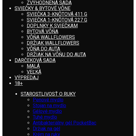
ZVÝHODNENÁ SADA
SVIEČKY & BYTOVÉ VÔNE
SVIEČKA 3-KNÔTOVÁ 411 G
SVIEČKA 1-KNÔTOVÁ 227 G
DOPLNKY K SVIEČKAM
BYTOVÁ VÔŇA
VÔŇA WALLFLOWERS
DRŽIAK WALLFLOWERS
VÔŇA DO AUTA
DRŽIAK NA VÔŇU DO AUTA
DARČEKOVÁ SADA
MALÁ
VEĽKÁ
VÝPREDAJ
18+
STAROSTLIVOSŤ O RUKY
Penové mydlo
Stojan na mydlo
Gélové mydlo
Tuhé mydlo
Antibakteriálny gél PocketBac
Držiak na gél
Krém na ruky