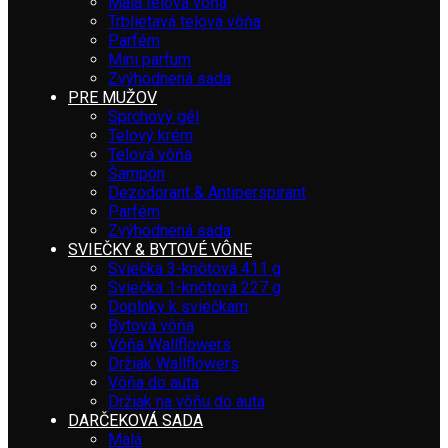
Malá telová vôňa
Trblietavá telová vôňa
Parfém
Mini parfum
Zvýhodnená sada
PRE MUŽOV
Sprchový gél
Telový krém
Telová vôňa
Šampón
Dezodorant & Antiperspirant
Parfém
Zvýhodnená sada
SVIEČKY & BYTOVÉ VÔNE
Sviečka 3-knôtová 411 g
Sviečka 1-knôtová 227 g
Doplnky k sviečkam
Bytová vôňa
Vôňa Wallflowers
Držiak Wallflowers
Vôňa do auta
Držiak na vôňu do auta
DARČEKOVÁ SADA
Malá