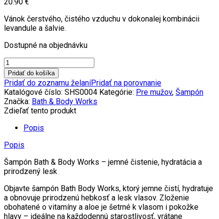
20.90
€
Vánok čerstvého, čistého vzduchu v dokonalej kombinácii
levandule a šalvie.
Dostupné na objednávku
množstvo
Šampón
Pridať do košíka
na
Pridať do zoznamu želaní
Pridať na porovnanie
vlasy
Katalógové číslo:
SHS0004
Kategórie:
Pre mužov
,
Šampón
LAVENDER
Značka:
Bath & Body Works
&
Zdieľať tento produkt
SAGE
473
Popis
ml
Popis
Šampón Bath & Body Works – jemné čistenie, hydratácia a
prirodzený lesk
Objavte šampón Bath Body Works, ktorý jemne čistí, hydratuje
a obnovuje prirodzenú hebkosť a lesk vlasov. Zloženie
obohatené o vitamíny a aloe je šetrné k vlasom i pokožke
hlavy – ideálne na každodennú starostlivosť, vrátane