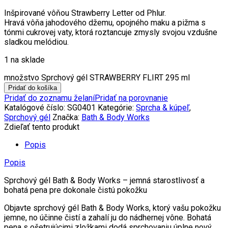
Inšpirované vôňou Strawberry Letter od Phlur.
Hravá vôňa jahodového džemu, opojného maku a pižma s
tónmi cukrovej vaty, ktorá roztancuje zmysly svojou vzdušne
sladkou melódiou.
1 na sklade
množstvo Sprchový gél STRAWBERRY FLIRT 295 ml
Pridať do košíka
Pridať do zoznamu želaní
Pridať na porovnanie
Katalógové číslo:
SG0401
Kategórie:
Sprcha & kúpeľ
,
Sprchový gél
Značka:
Bath & Body Works
Zdieľať tento produkt
Popis
Popis
Sprchový gél Bath & Body Works – jemná starostlivosť a
bohatá pena pre dokonale čistú pokožku
Objavte sprchový gél Bath & Body Works, ktorý vašu pokožku
jemne, no účinne čistí a zahalí ju do nádhernej vône. Bohatá
pena s ošetrujúcimi zložkami dodá sprchovaniu úplne nový