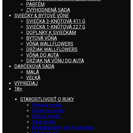
PARFÉM
ZVÝHODNENÁ SADA
SVIEČKY & BYTOVÉ VÔNE
SVIEČKA 3-KNÔTOVÁ 411 G
SVIEČKA 1-KNÔTOVÁ 227 G
DOPLNKY K SVIEČKAM
BYTOVÁ VÔŇA
VÔŇA WALLFLOWERS
DRŽIAK WALLFLOWERS
VÔŇA DO AUTA
DRŽIAK NA VÔŇU DO AUTA
DARČEKOVÁ SADA
MALÁ
VEĽKÁ
VÝPREDAJ
18+
STAROSTLIVOSŤ O RUKY
Penové mydlo
Stojan na mydlo
Gélové mydlo
Tuhé mydlo
Antibakteriálny gél PocketBac