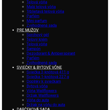
Telová vôňa
Malá telová vôňa
Trblietavá telová vôňa
Parfém
Mini parfum
Zvýhodnená sada
PRE MUŽOV
Sprchový gél
Telový krém
Telová vôňa
Šampón
Dezodorant & Antiperspirant
Parfém
Zvýhodnená sada
SVIEČKY & BYTOVÉ VÔNE
Sviečka 3-knôtová 411 g
Sviečka 1-knôtová 227 g
Doplnky k sviečkam
Bytová vôňa
Vôňa Wallflowers
Držiak Wallflowers
Vôňa do auta
Držiak na vôňu do auta
DARČEKOVÁ SADA