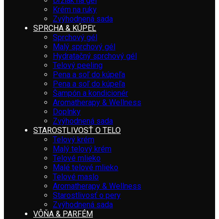
Držiak na gél
Krém na ruky
Zvýhodnená sada
SPRCHA & KÚPEĽ
Sprchový gél
Malý sprchový gél
Hydratačný sprchový gél
Telový peeling
Pena a soľ do kúpeľa
Pena a soľ do kúpeľa
Šampón a kondicionér
Aromatherapy & Wellness
Doplnky
Zvýhodnená sada
STAROSTLIVOSŤ O TELO
Telový krém
Malý telový krém
Telové mlieko
Malé telové mlieko
Telové maslo
Aromatherapy & Wellness
Starostlivosť o pery
Zvýhodnená sada
VÔŇA & PARFÉM