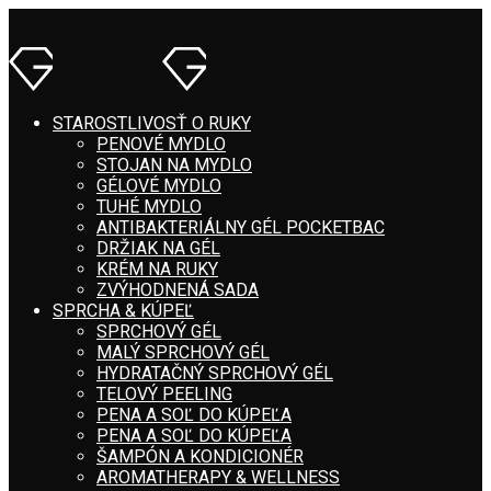
STAROSTLIVOSŤ O RUKY
PENOVÉ MYDLO
STOJAN NA MYDLO
GÉLOVÉ MYDLO
TUHÉ MYDLO
ANTIBAKTERIÁLNY GÉL POCKETBAC
DRŽIAK NA GÉL
KRÉM NA RUKY
ZVÝHODNENÁ SADA
SPRCHA & KÚPEĽ
SPRCHOVÝ GÉL
MALÝ SPRCHOVÝ GÉL
HYDRATAČNÝ SPRCHOVÝ GÉL
TELOVÝ PEELING
PENA A SOĽ DO KÚPEĽA
PENA A SOĽ DO KÚPEĽA
ŠAMPÓN A KONDICIONÉR
AROMATHERAPY & WELLNESS