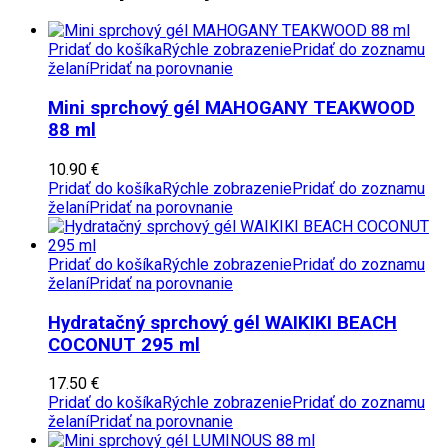
Pridať do košíka
Rýchle zobrazenie
Pridať do zoznamu
želaní
Pridať na porovnanie
Mini sprchový gél MAHOGANY TEAKWOOD
88 ml
10.90
€
Pridať do košíka
Rýchle zobrazenie
Pridať do zoznamu
želaní
Pridať na porovnanie
Pridať do košíka
Rýchle zobrazenie
Pridať do zoznamu
želaní
Pridať na porovnanie
Hydratačný sprchový gél WAIKIKI BEACH
COCONUT 295 ml
17.50
€
Pridať do košíka
Rýchle zobrazenie
Pridať do zoznamu
želaní
Pridať na porovnanie