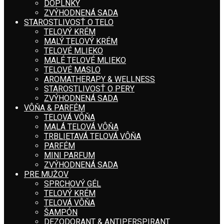
DOPLNKY
ZVÝHODNENÁ SADA
STAROSTLIVOSŤ O TELO
TELOVÝ KRÉM
MALÝ TELOVÝ KRÉM
TELOVÉ MLIEKO
MALÉ TELOVÉ MLIEKO
TELOVÉ MASLO
AROMATHERAPY & WELLNESS
STAROSTLIVOSŤ O PERY
ZVÝHODNENÁ SADA
VÔŇA & PARFÉM
TELOVÁ VÔŇA
MALÁ TELOVÁ VÔŇA
TRBLIETAVÁ TELOVÁ VÔŇA
PARFÉM
MINI PARFUM
ZVÝHODNENÁ SADA
PRE MUŽOV
SPRCHOVÝ GÉL
TELOVÝ KRÉM
TELOVÁ VÔŇA
ŠAMPÓN
DEZODORANT & ANTIPERSPIRANT