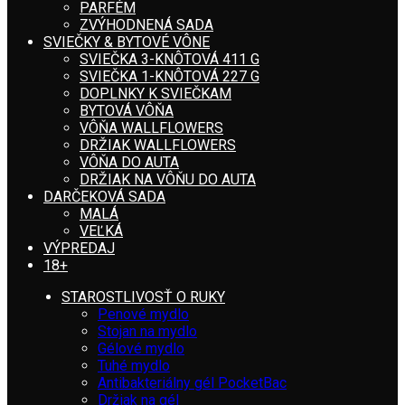
PARFÉM
ZVÝHODNENÁ SADA
SVIEČKY & BYTOVÉ VÔNE
SVIEČKA 3-KNÔTOVÁ 411 G
SVIEČKA 1-KNÔTOVÁ 227 G
DOPLNKY K SVIEČKAM
BYTOVÁ VÔŇA
VÔŇA WALLFLOWERS
DRŽIAK WALLFLOWERS
VÔŇA DO AUTA
DRŽIAK NA VÔŇU DO AUTA
DARČEKOVÁ SADA
MALÁ
VEĽKÁ
VÝPREDAJ
18+
STAROSTLIVOSŤ O RUKY
Penové mydlo
Stojan na mydlo
Gélové mydlo
Tuhé mydlo
Antibakteriálny gél PocketBac
Držiak na gél