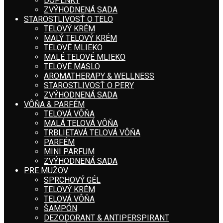
DOPLNKY
ZVÝHODNENÁ SADA
STAROSTLIVOSŤ O TELO
TELOVÝ KRÉM
MALÝ TELOVÝ KRÉM
TELOVÉ MLIEKO
MALÉ TELOVÉ MLIEKO
TELOVÉ MASLO
AROMATHERAPY & WELLNESS
STAROSTLIVOSŤ O PERY
ZVÝHODNENÁ SADA
VÔŇA & PARFÉM
TELOVÁ VÔŇA
MALÁ TELOVÁ VÔŇA
TRBLIETAVÁ TELOVÁ VÔŇA
PARFÉM
MINI PARFUM
ZVÝHODNENÁ SADA
PRE MUŽOV
SPRCHOVÝ GÉL
TELOVÝ KRÉM
TELOVÁ VÔŇA
ŠAMPÓN
DEZODORANT & ANTIPERSPIRANT