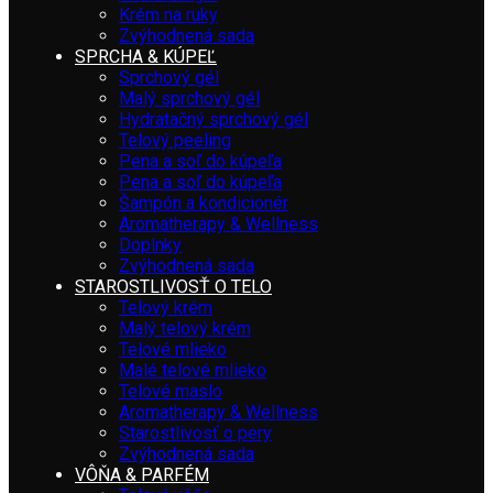
Krém na ruky
Zvýhodnená sada
SPRCHA & KÚPEĽ
Sprchový gél
Malý sprchový gél
Hydratačný sprchový gél
Telový peeling
Pena a soľ do kúpeľa
Pena a soľ do kúpeľa
Šampón a kondicionér
Aromatherapy & Wellness
Doplnky
Zvýhodnená sada
STAROSTLIVOSŤ O TELO
Telový krém
Malý telový krém
Telové mlieko
Malé telové mlieko
Telové maslo
Aromatherapy & Wellness
Starostlivosť o pery
Zvýhodnená sada
VÔŇA & PARFÉM