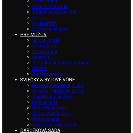
Telová vôňa
Malá telová vôňa
Trblietavá telová vôňa
Parfém
Mini parfum
Zvýhodnená sada
PRE MUŽOV
Sprchový gél
Telový krém
Telová vôňa
Šampón
Dezodorant & Antiperspirant
Parfém
Zvýhodnená sada
SVIEČKY & BYTOVÉ VÔNE
Sviečka 3-knôtová 411 g
Sviečka 1-knôtová 227 g
Doplnky k sviečkam
Bytová vôňa
Vôňa Wallflowers
Držiak Wallflowers
Vôňa do auta
Držiak na vôňu do auta
DARČEKOVÁ SADA