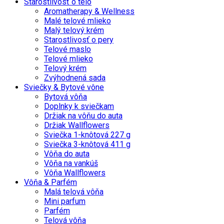
Starostlivosť o telo
Aromatherapy & Wellness
Malé telové mlieko
Malý telový krém
Starostlivosť o pery
Telové maslo
Telové mlieko
Telový krém
Zvýhodnená sada
Sviečky & Bytové vône
Bytová vôňa
Doplnky k sviečkam
Držiak na vôňu do auta
Držiak Wallflowers
Sviečka 1-knôtová 227 g
Sviečka 3-knôtová 411 g
Vôňa do auta
Vôňa na vankúš
Vôňa Wallflowers
Vôňa & Parfém
Malá telová vôňa
Mini parfum
Parfém
Telová vôňa