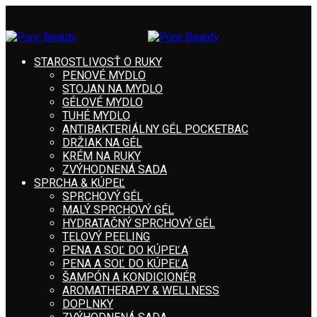
STAROSTLIVOSŤ O RUKY
PENOVÉ MYDLO
STOJAN NA MYDLO
GÉLOVÉ MYDLO
TUHÉ MYDLO
ANTIBAKTERIÁLNY GÉL POCKETBAC
DRŽIAK NA GÉL
KRÉM NA RUKY
ZVÝHODNENÁ SADA
SPRCHA & KÚPEĽ
SPRCHOVÝ GÉL
MALÝ SPRCHOVÝ GÉL
HYDRATAČNÝ SPRCHOVÝ GÉL
TELOVÝ PEELING
PENA A SOĽ DO KÚPEĽA
PENA A SOĽ DO KÚPEĽA
ŠAMPÓN A KONDICIONÉR
AROMATHERAPY & WELLNESS
DOPLNKY