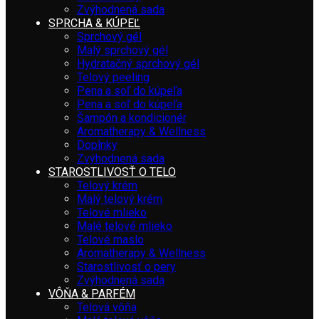
Zvýhodnená sada
SPRCHA & KÚPEĽ
Sprchový gél
Malý sprchový gél
Hydratačný sprchový gél
Telový peeling
Pena a soľ do kúpeľa
Pena a soľ do kúpeľa
Šampón a kondicionér
Aromatherapy & Wellness
Doplnky
Zvýhodnená sada
STAROSTLIVOSŤ O TELO
Telový krém
Malý telový krém
Telové mlieko
Malé telové mlieko
Telové maslo
Aromatherapy & Wellness
Starostlivosť o pery
Zvýhodnená sada
VÔŇA & PARFÉM
Telová vôňa