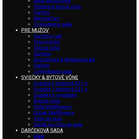
Malá telová vôňa
Trblietavá telová vôňa
Parfém
Mini parfum
Zvýhodnená sada
PRE MUŽOV
Sprchový gél
Telový krém
Telová vôňa
Šampón
Dezodorant & Antiperspirant
Parfém
Zvýhodnená sada
SVIEČKY & BYTOVÉ VÔNE
Sviečka 3-knôtová 411 g
Sviečka 1-knôtová 227 g
Doplnky k sviečkam
Bytová vôňa
Vôňa Wallflowers
Držiak Wallflowers
Vôňa do auta
Držiak na vôňu do auta
DARČEKOVÁ SADA
Malá