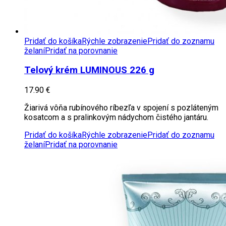
Pridať do košíka
Rýchle zobrazenie
Pridať do zoznamu
želaní
Pridať na porovnanie
Telový krém LUMINOUS 226 g
17.90
€
Žiarivá vôňa rubínového ríbezľa v spojení s pozláteným
kosatcom a s pralinkovým nádychom čistého jantáru.
Pridať do košíka
Rýchle zobrazenie
Pridať do zoznamu
želaní
Pridať na porovnanie