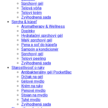
Sprchový gél
Telová vôňa
Telový krém
Zvýhodnená sada
Sprcha & kúpeľ
Aromatherapy & Wellness
Doplnky
Hydratačný sprchový gél
Malý sprchový gél
Pena a soľ do kúpeľa
Šampón a kondicionér
Sprchový gél
Telový peeling
Zvýhodnená sada
Starostlivosť o ruky
Antibakteriálny gél PocketBac
Držiak na gél
Gélové mydlo
Krém na ruky
Penové mydlo
Stojan na mydlo
Tuhé mydlo
Zvýhodnená sada