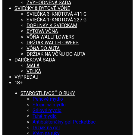
ZVÝHODNENÁ SADA
SVIEČKY & BYTOVÉ VÔNE
SVIEČKA 3-KNÔTOVÁ 411 G
SVIEČKA 1-KNÔTOVÁ 227 G
DOPLNKY K SVIEČKAM
BYTOVÁ VÔŇA
VÔŇA WALLFLOWERS
DRŽIAK WALLFLOWERS
VÔŇA DO AUTA
DRŽIAK NA VÔŇU DO AUTA
DARČEKOVÁ SADA
MALÁ
VEĽKÁ
VÝPREDAJ
18+
STAROSTLIVOSŤ O RUKY
Penové mydlo
Stojan na mydlo
Gélové mydlo
Tuhé mydlo
Antibakteriálny gél PocketBac
Držiak na gél
Krém na ruky