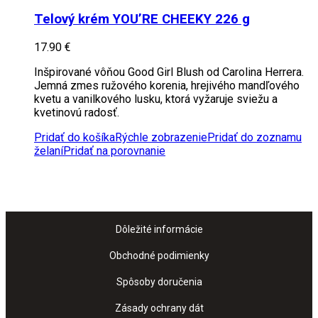
Telový krém YOU’RE CHEEKY 226 g
17.90
€
Inšpirované vôňou Good Girl Blush od Carolina Herrera.
Jemná zmes ružového korenia, hrejivého mandľového
kvetu a vanilkového lusku, ktorá vyžaruje sviežu a
kvetinovú radosť.
Pridať do košíka
Rýchle zobrazenie
Pridať do zoznamu
želaní
Pridať na porovnanie
Dôležité informácie
Obchodné podimienky
Spôsoby doručenia
Zásady ochrany dát