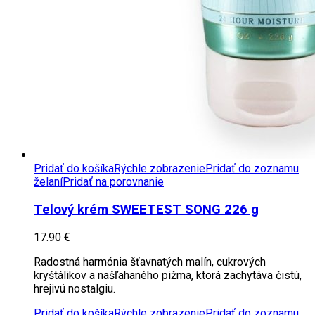
Pridať do košíka
Rýchle zobrazenie
Pridať do zoznamu
želaní
Pridať na porovnanie
Telový krém SWEETEST SONG 226 g
17.90
€
Radostná harmónia šťavnatých malín, cukrových
kryštálikov a našľahaného pižma, ktorá zachytáva čistú,
hrejivú nostalgiu.
Pridať do košíka
Rýchle zobrazenie
Pridať do zoznamu