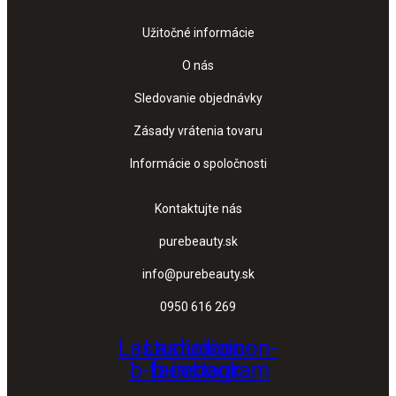
Užitočné informácie
O nás
Sledovanie objednávky
Zásady vrátenia tovaru
Informácie o spoločnosti
Kontaktujte nás
purebeauty.sk
info@purebeauty.sk
0950 616 269
Lastudioicon-
Lastudioicon-
b-facebook
b-instagram