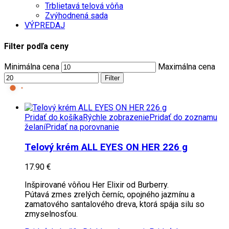
Trblietavá telová vôňa
Zvýhodnená sada
VÝPREDAJ
Filter podľa ceny
Minimálna cena
Maximálna cena
Filter
Pridať do košíka
Rýchle zobrazenie
Pridať do zoznamu
želaní
Pridať na porovnanie
Telový krém ALL EYES ON HER 226 g
17.90
€
Inšpirované vôňou Her Elixir od Burberry.
Pútavá zmes zrelých černíc, opojného jazmínu a
zamatového santalového dreva, ktorá spája silu so
zmyselnosťou.