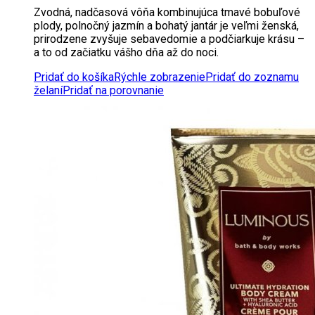
Zvodná, nadčasová vôňa kombinujúca tmavé bobuľové
plody, polnočný jazmín a bohatý jantár je veľmi ženská,
prirodzene zvyšuje sebavedomie a podčiarkuje krásu –
a to od začiatku vášho dňa až do noci.
Pridať do košíka
Rýchle zobrazenie
Pridať do zoznamu
želaní
Pridať na porovnanie