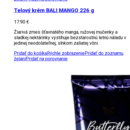
Telový krém BALI MANGO 226 g
17.90
€
Žiarivá zmes šťavnatého manga, ružovej mučenky a
sladkej nektárinky vystihuje bezstarostnú letnú náladu v
jedinej neodolateľnej, slnkom zaliatej vôni.
Pridať do košíka
Rýchle zobrazenie
Pridať do zoznamu
želaní
Pridať na porovnanie