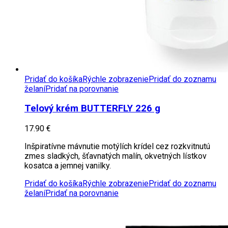
Pridať do košíka
Rýchle zobrazenie
Pridať do zoznamu
želaní
Pridať na porovnanie
Telový krém BUTTERFLY 226 g
17.90
€
Inšpiratívne mávnutie motýlích krídel cez rozkvitnutú
zmes sladkých, šťavnatých malín, okvetných lístkov
kosatca a jemnej vanilky.
Pridať do košíka
Rýchle zobrazenie
Pridať do zoznamu
želaní
Pridať na porovnanie