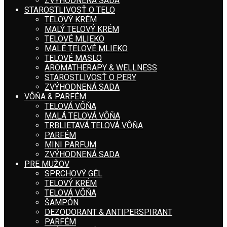
ZVÝHODNENÁ SADA
STAROSTLIVOSŤ O TELO
TELOVÝ KRÉM
MALÝ TELOVÝ KRÉM
TELOVÉ MLIEKO
MALÉ TELOVÉ MLIEKO
TELOVÉ MASLO
AROMATHERAPY & WELLNESS
STAROSTLIVOSŤ O PERY
ZVÝHODNENÁ SADA
VÔŇA & PARFÉM
TELOVÁ VÔŇA
MALÁ TELOVÁ VÔŇA
TRBLIETAVÁ TELOVÁ VÔŇA
PARFÉM
MINI PARFUM
ZVÝHODNENÁ SADA
PRE MUŽOV
SPRCHOVÝ GÉL
TELOVÝ KRÉM
TELOVÁ VÔŇA
ŠAMPÓN
DEZODORANT & ANTIPERSPIRANT
PARFÉM