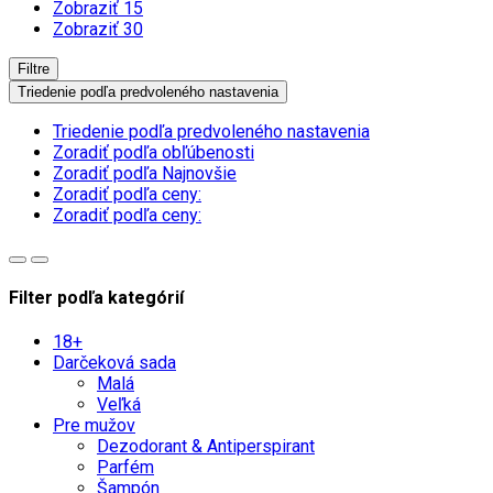
Zobraziť 15
Zobraziť 30
Filtre
Triedenie podľa predvoleného nastavenia
Triedenie podľa predvoleného nastavenia
Zoradiť podľa obľúbenosti
Zoradiť podľa Najnovšie
Zoradiť podľa ceny:
Zoradiť podľa ceny:
Filter podľa kategórií
18+
Darčeková sada
Malá
Veľká
Pre mužov
Dezodorant & Antiperspirant
Parfém
Šampón