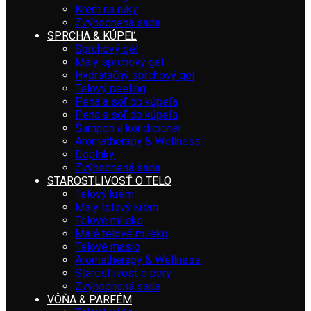
Krém na ruky
Zvýhodnená sada
SPRCHA & KÚPEĽ
Sprchový gél
Malý sprchový gél
Hydratačný sprchový gél
Telový peeling
Pena a soľ do kúpeľa
Pena a soľ do kúpeľa
Šampón a kondicionér
Aromatherapy & Wellness
Doplnky
Zvýhodnená sada
STAROSTLIVOSŤ O TELO
Telový krém
Malý telový krém
Telové mlieko
Malé telové mlieko
Telové maslo
Aromatherapy & Wellness
Starostlivosť o pery
Zvýhodnená sada
VÔŇA & PARFÉM