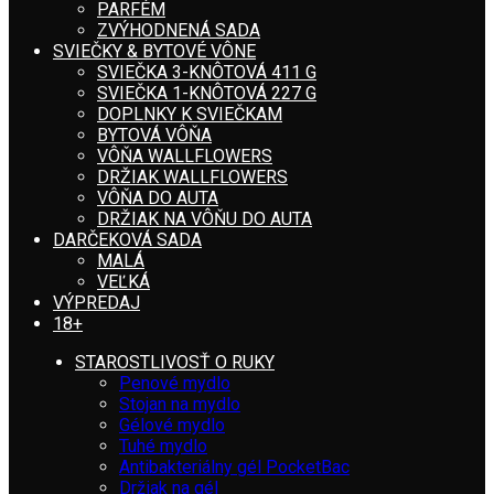
PARFÉM
ZVÝHODNENÁ SADA
SVIEČKY & BYTOVÉ VÔNE
SVIEČKA 3-KNÔTOVÁ 411 G
SVIEČKA 1-KNÔTOVÁ 227 G
DOPLNKY K SVIEČKAM
BYTOVÁ VÔŇA
VÔŇA WALLFLOWERS
DRŽIAK WALLFLOWERS
VÔŇA DO AUTA
DRŽIAK NA VÔŇU DO AUTA
DARČEKOVÁ SADA
MALÁ
VEĽKÁ
VÝPREDAJ
18+
STAROSTLIVOSŤ O RUKY
Penové mydlo
Stojan na mydlo
Gélové mydlo
Tuhé mydlo
Antibakteriálny gél PocketBac
Držiak na gél