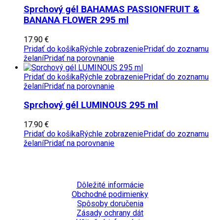
Sprchový gél BAHAMAS PASSIONFRUIT &
BANANA FLOWER 295 ml
17.90
€
Pridať do košíka
Rýchle zobrazenie
Pridať do zoznamu
želaní
Pridať na porovnanie
Pridať do košíka
Rýchle zobrazenie
Pridať do zoznamu
želaní
Pridať na porovnanie
Sprchový gél LUMINOUS 295 ml
17.90
€
Pridať do košíka
Rýchle zobrazenie
Pridať do zoznamu
želaní
Pridať na porovnanie
Dôležité informácie
Obchodné podimienky
Spôsoby doručenia
Zásady ochrany dát