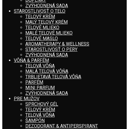
DOPLNKY
ZVÝHODNENÁ SADA
STAROSTLIVOSŤ O TELO
TELOVÝ KRÉM
MALÝ TELOVÝ KRÉM
TELOVÉ MLIEKO
MALÉ TELOVÉ MLIEKO
TELOVÉ MASLO
AROMATHERAPY & WELLNESS
STAROSTLIVOSŤ O PERY
ZVÝHODNENÁ SADA
VÔŇA & PARFÉM
TELOVÁ VÔŇA
MALÁ TELOVÁ VÔŇA
TRBLIETAVÁ TELOVÁ VÔŇA
PARFÉM
MINI PARFUM
ZVÝHODNENÁ SADA
PRE MUŽOV
SPRCHOVÝ GÉL
TELOVÝ KRÉM
TELOVÁ VÔŇA
ŠAMPÓN
DEZODORANT & ANTIPERSPIRANT