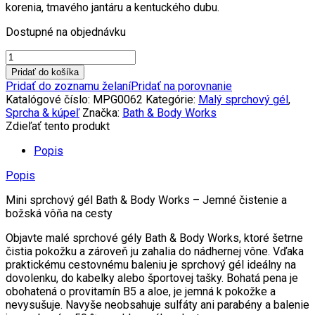
korenia, tmavého jantáru a kentuckého dubu.
Dostupné na objednávku
množstvo
Mini
Pridať do košíka
sprchový
Pridať do zoznamu želaní
Pridať na porovnanie
gél
Katalógové číslo:
MPG0062
Kategórie:
Malý sprchový gél
,
BOURBON
Sprcha & kúpeľ
Značka:
Bath & Body Works
88
Zdieľať tento produkt
ml
Popis
Popis
Mini sprchový gél Bath & Body Works – Jemné čistenie a
božská vôňa na cesty
Objavte malé sprchové gély Bath & Body Works, ktoré šetrne
čistia pokožku a zároveň ju zahalia do nádhernej vône. Vďaka
praktickému cestovnému baleniu je sprchový gél ideálny na
dovolenku, do kabelky alebo športovej tašky. Bohatá pena je
obohatená o provitamín B5 a aloe, je jemná k pokožke a
nevysušuje. Navyše neobsahuje sulfáty ani parabény a balenie