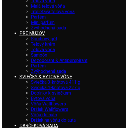
Telová vôňa
Malá telová vôňa
Trblietavá telová vôňa
Parfém
Mini parfum
Zvýhodnená sada
PRE MUŽOV
Sprchový gél
Telový krém
Telová vôňa
Šampón
Dezodorant & Antiperspirant
Parfém
Zvýhodnená sada
SVIEČKY & BYTOVÉ VÔNE
Sviečka 3-knôtová 411 g
Sviečka 1-knôtová 227 g
Doplnky k sviečkam
Bytová vôňa
Vôňa Wallflowers
Držiak Wallflowers
Vôňa do auta
Držiak na vôňu do auta
DARČEKOVÁ SADA