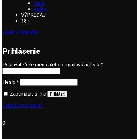
Malá
Veľká
VÝPREDAJ
18+
Login / Register
Prihlásenie
Povinné
Používateľské meno alebo e-mailová adresa
*
Povinné
Heslo
*
Zapamätať si ma
Prihlásiť
Zabudli ste heslo?
0