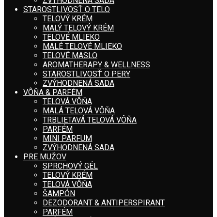
ZVÝHODNENÁ SADA
STAROSTLIVOSŤ O TELO
TELOVÝ KRÉM
MALÝ TELOVÝ KRÉM
TELOVÉ MLIEKO
MALÉ TELOVÉ MLIEKO
TELOVÉ MASLO
AROMATHERAPY & WELLNESS
STAROSTLIVOSŤ O PERY
ZVÝHODNENÁ SADA
VÔŇA & PARFÉM
TELOVÁ VÔŇA
MALÁ TELOVÁ VÔŇA
TRBLIETAVÁ TELOVÁ VÔŇA
PARFÉM
MINI PARFUM
ZVÝHODNENÁ SADA
PRE MUŽOV
SPRCHOVÝ GÉL
TELOVÝ KRÉM
TELOVÁ VÔŇA
ŠAMPÓN
DEZODORANT & ANTIPERSPIRANT
PARFÉM