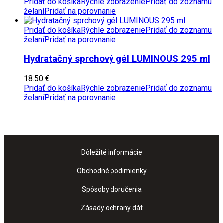
Pridať do košíka
Rýchle zobrazenie
Pridať do zoznamu
želaní
Pridať na porovnanie
Pridať do košíka
Rýchle zobrazenie
Pridať do zoznamu
želaní
Pridať na porovnanie
Hydratačný sprchový gél LUMINOUS 295 ml
18.50
€
Pridať do košíka
Rýchle zobrazenie
Pridať do zoznamu
želaní
Pridať na porovnanie
Dôležité informácie
Obchodné podimienky
Spôsoby doručenia
Zásady ochrany dát