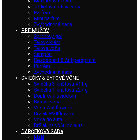
Malá telová vôňa
Trblietavá telová vôňa
Parfém
Mini parfum
Zvýhodnená sada
PRE MUŽOV
Sprchový gél
Telový krém
Telová vôňa
Šampón
Dezodorant & Antiperspirant
Parfém
Zvýhodnená sada
SVIEČKY & BYTOVÉ VÔNE
Sviečka 3-knôtová 411 g
Sviečka 1-knôtová 227 g
Doplnky k sviečkam
Bytová vôňa
Vôňa Wallflowers
Držiak Wallflowers
Vôňa do auta
Držiak na vôňu do auta
DARČEKOVÁ SADA
Malá