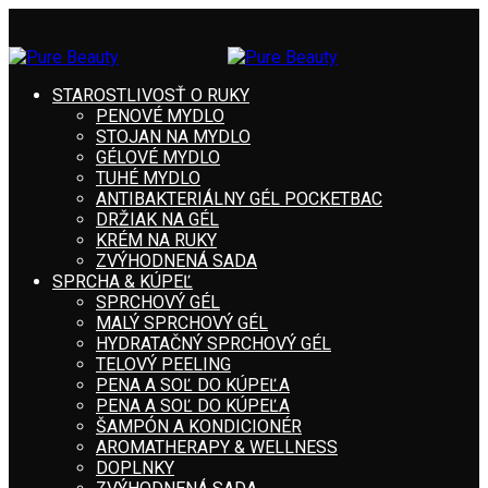
STAROSTLIVOSŤ O RUKY
PENOVÉ MYDLO
STOJAN NA MYDLO
GÉLOVÉ MYDLO
TUHÉ MYDLO
ANTIBAKTERIÁLNY GÉL POCKETBAC
DRŽIAK NA GÉL
KRÉM NA RUKY
ZVÝHODNENÁ SADA
SPRCHA & KÚPEĽ
SPRCHOVÝ GÉL
MALÝ SPRCHOVÝ GÉL
HYDRATAČNÝ SPRCHOVÝ GÉL
TELOVÝ PEELING
PENA A SOĽ DO KÚPEĽA
PENA A SOĽ DO KÚPEĽA
ŠAMPÓN A KONDICIONÉR
AROMATHERAPY & WELLNESS
DOPLNKY