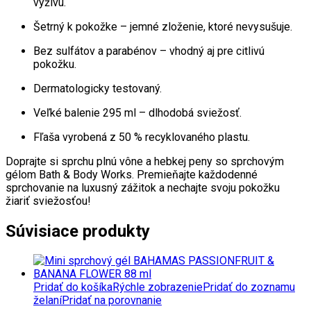
výživu.
Šetrný k pokožke – jemné zloženie, ktoré nevysušuje.
Bez sulfátov a parabénov – vhodný aj pre citlivú
pokožku.
Dermatologicky testovaný.
Veľké balenie 295 ml – dlhodobá sviežosť.
Fľaša vyrobená z 50 % recyklovaného plastu.
Doprajte si sprchu plnú vône a hebkej peny so sprchovým
gélom Bath & Body Works. Premieňajte každodenné
sprchovanie na luxusný zážitok a nechajte svoju pokožku
žiariť sviežosťou!
Súvisiace produkty
Pridať do košíka
Rýchle zobrazenie
Pridať do zoznamu
želaní
Pridať na porovnanie