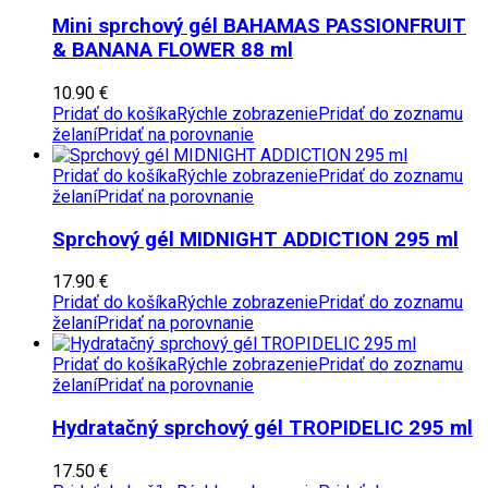
Mini sprchový gél BAHAMAS PASSIONFRUIT
& BANANA FLOWER 88 ml
10.90
€
Pridať do košíka
Rýchle zobrazenie
Pridať do zoznamu
želaní
Pridať na porovnanie
Pridať do košíka
Rýchle zobrazenie
Pridať do zoznamu
želaní
Pridať na porovnanie
Sprchový gél MIDNIGHT ADDICTION 295 ml
17.90
€
Pridať do košíka
Rýchle zobrazenie
Pridať do zoznamu
želaní
Pridať na porovnanie
Pridať do košíka
Rýchle zobrazenie
Pridať do zoznamu
želaní
Pridať na porovnanie
Hydratačný sprchový gél TROPIDELIC 295 ml
17.50
€