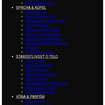
Zvýhodnená sada
SPRCHA & KÚPEĽ
Sprchový gél
Malý sprchový gél
Hydratačný sprchový gél
Telový peeling
Pena a soľ do kúpeľa
Pena a soľ do kúpeľa
Šampón a kondicionér
Aromatherapy & Wellness
Doplnky
Zvýhodnená sada
STAROSTLIVOSŤ O TELO
Telový krém
Malý telový krém
Telové mlieko
Malé telové mlieko
Telové maslo
Aromatherapy & Wellness
Starostlivosť o pery
Zvýhodnená sada
VÔŇA & PARFÉM
Telová vôňa