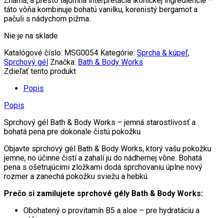
Známá, a presto tajomná interpretácia ikonickej ingrediencie –
táto vôňa kombinuje bohatú vanilku, korenistý bergamot a
pačuli s nádychom pižma.
Nie je na sklade
Katalógové číslo:
MSG0054
Kategórie:
Sprcha & kúpeľ
,
Sprchový gél
Značka:
Bath & Body Works
Zdieľať tento produkt
Popis
Popis
Sprchový gél Bath & Body Works – jemná starostlivosť a
bohatá pena pre dokonale čistú pokožku
Objavte sprchový gél Bath & Body Works, ktorý vašu pokožku
jemne, no účinne čistí a zahalí ju do nádhernej vône. Bohatá
pena s ošetrujúcimi zložkami dodá sprchovaniu úplne nový
rozmer a zanechá pokožku sviežu a hebkú.
Prečo si zamilujete sprchové gély Bath & Body Works:
Obohatený o provitamín B5 a aloe – pre hydratáciu a