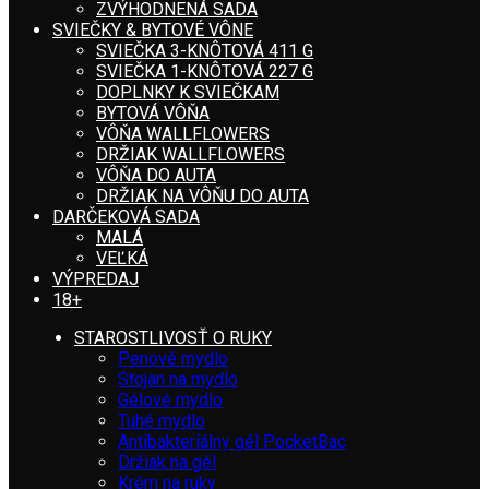
ZVÝHODNENÁ SADA
SVIEČKY & BYTOVÉ VÔNE
SVIEČKA 3-KNÔTOVÁ 411 G
SVIEČKA 1-KNÔTOVÁ 227 G
DOPLNKY K SVIEČKAM
BYTOVÁ VÔŇA
VÔŇA WALLFLOWERS
DRŽIAK WALLFLOWERS
VÔŇA DO AUTA
DRŽIAK NA VÔŇU DO AUTA
DARČEKOVÁ SADA
MALÁ
VEĽKÁ
VÝPREDAJ
18+
STAROSTLIVOSŤ O RUKY
Penové mydlo
Stojan na mydlo
Gélové mydlo
Tuhé mydlo
Antibakteriálny gél PocketBac
Držiak na gél
Krém na ruky