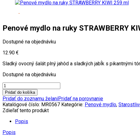
Penové mydlo na ruky STRAWBERRY KI
Dostupné na objednávku
12.90
€
Sladký ovocný šalát plný jahôd a sladkých jabĺk s pikantnými tón
Dostupné na objednávku
Pridať do košíka
Pridať do zoznamu želaní
Pridať na porovnanie
Katalógové číslo:
MR0567
Kategórie:
Penové mydlo
,
Starostliv
Zdieľať tento produkt
Popis
Popis