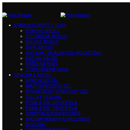
STAROSTLIVOSŤ O RUKY
PENOVÉ MYDLO
STOJAN NA MYDLO
GÉLOVÉ MYDLO
TUHÉ MYDLO
ANTIBAKTERIÁLNY GÉL POCKETBAC
DRŽIAK NA GÉL
KRÉM NA RUKY
ZVÝHODNENÁ SADA
SPRCHA & KÚPEĽ
SPRCHOVÝ GÉL
MALÝ SPRCHOVÝ GÉL
HYDRATAČNÝ SPRCHOVÝ GÉL
TELOVÝ PEELING
PENA A SOĽ DO KÚPEĽA
PENA A SOĽ DO KÚPEĽA
ŠAMPÓN A KONDICIONÉR
AROMATHERAPY & WELLNESS
DOPLNKY