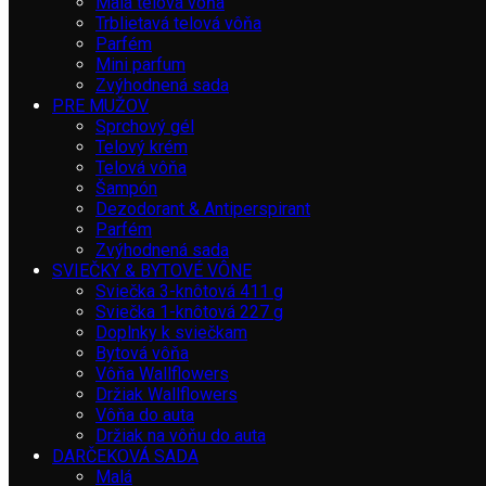
Malá telová vôňa
Trblietavá telová vôňa
Parfém
Mini parfum
Zvýhodnená sada
PRE MUŽOV
Sprchový gél
Telový krém
Telová vôňa
Šampón
Dezodorant & Antiperspirant
Parfém
Zvýhodnená sada
SVIEČKY & BYTOVÉ VÔNE
Sviečka 3-knôtová 411 g
Sviečka 1-knôtová 227 g
Doplnky k sviečkam
Bytová vôňa
Vôňa Wallflowers
Držiak Wallflowers
Vôňa do auta
Držiak na vôňu do auta
DARČEKOVÁ SADA
Malá