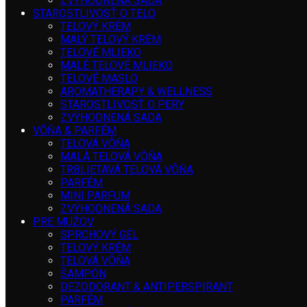
ZVÝHODNENÁ SADA
STAROSTLIVOSŤ O TELO
TELOVÝ KRÉM
MALÝ TELOVÝ KRÉM
TELOVÉ MLIEKO
MALÉ TELOVÉ MLIEKO
TELOVÉ MASLO
AROMATHERAPY & WELLNESS
STAROSTLIVOSŤ O PERY
ZVÝHODNENÁ SADA
VÔŇA & PARFÉM
TELOVÁ VÔŇA
MALÁ TELOVÁ VÔŇA
TRBLIETAVÁ TELOVÁ VÔŇA
PARFÉM
MINI PARFUM
ZVÝHODNENÁ SADA
PRE MUŽOV
SPRCHOVÝ GÉL
TELOVÝ KRÉM
TELOVÁ VÔŇA
ŠAMPÓN
DEZODORANT & ANTIPERSPIRANT
PARFÉM