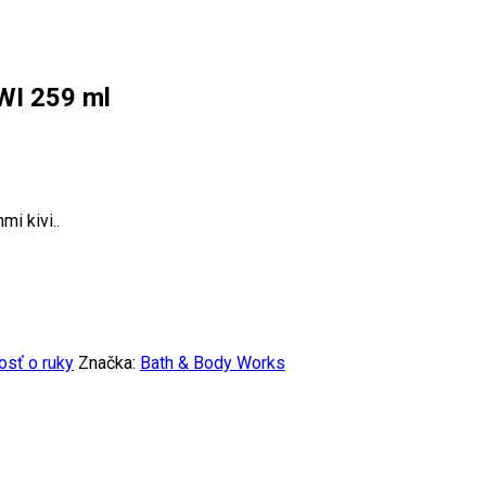
WI 259 ml
mi kivi..
osť o ruky
Značka:
Bath & Body Works