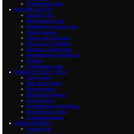
Zvýhodnená sada
SPRCHA & KÚPEĽ
Sprchový gél
Malý sprchový gél
Hydratačný sprchový gél
Telový peeling
Pena a soľ do kúpeľa
Pena a soľ do kúpeľa
Šampón a kondicionér
Aromatherapy & Wellness
Doplnky
Zvýhodnená sada
STAROSTLIVOSŤ O TELO
Telový krém
Malý telový krém
Telové mlieko
Malé telové mlieko
Telové maslo
Aromatherapy & Wellness
Starostlivosť o pery
Zvýhodnená sada
VÔŇA & PARFÉM
Telová vôňa