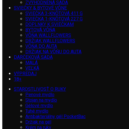
ZVÝHODNENÁ SADA
SVIEČKY & BYTOVÉ VÔNE
SVIEČKA 3-KNÔTOVÁ 411 G
SVIEČKA 1-KNÔTOVÁ 227 G
DOPLNKY K SVIEČKAM
BYTOVÁ VÔŇA
VÔŇA WALLFLOWERS
DRŽIAK WALLFLOWERS
VÔŇA DO AUTA
DRŽIAK NA VÔŇU DO AUTA
DARČEKOVÁ SADA
MALÁ
VEĽKÁ
VÝPREDAJ
18+
STAROSTLIVOSŤ O RUKY
Penové mydlo
Stojan na mydlo
Gélové mydlo
Tuhé mydlo
Antibakteriálny gél PocketBac
Držiak na gél
Krém na ruky