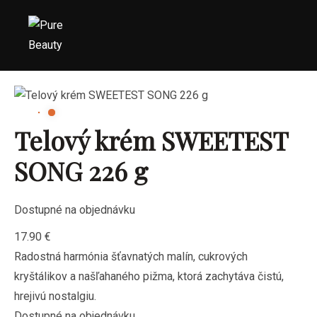
Telový krém SWEETEST
SONG 226 g
Dostupné na objednávku
17.90
€
Radostná harmónia šťavnatých malín, cukrových
kryštálikov a našľahaného pižma, ktorá zachytáva čistú,
hrejivú nostalgiu.
Dostupné na objednávku