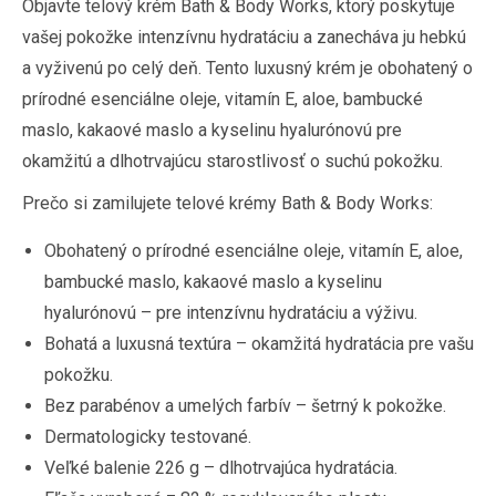
Objavte telový krém Bath & Body Works, ktorý poskytuje
vašej pokožke intenzívnu hydratáciu a zanecháva ju hebkú
a vyživenú po celý deň. Tento luxusný krém je obohatený o
prírodné esenciálne oleje, vitamín E, aloe, bambucké
maslo, kakaové maslo a kyselinu hyalurónovú pre
okamžitú a dlhotrvajúcu starostlivosť o suchú pokožku.
Prečo si zamilujete telové krémy Bath & Body Works:
Obohatený o prírodné esenciálne oleje, vitamín E, aloe,
bambucké maslo, kakaové maslo a kyselinu
hyalurónovú – pre intenzívnu hydratáciu a výživu.
Bohatá a luxusná textúra – okamžitá hydratácia pre vašu
pokožku.
Bez parabénov a umelých farbív – šetrný k pokožke.
Dermatologicky testované.
Veľké balenie 226 g – dlhotrvajúca hydratácia.