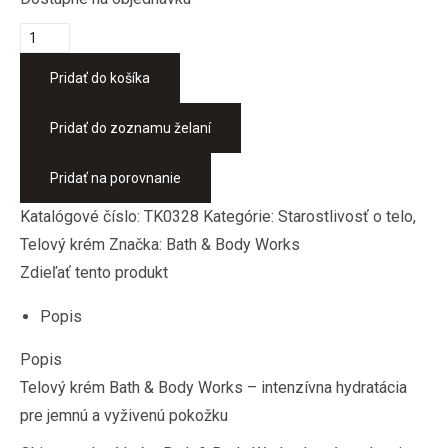
množstvo
Telový
Pridať do košíka
krém
SWEETEST
Pridať do zoznamu želaní
SONG
226
Pridať na porovnanie
g
Katalógové číslo:
TK0328
Kategórie:
Starostlivosť o telo
,
Telový krém
Značka:
Bath & Body Works
Zdieľať tento produkt
Popis
Popis
Telový krém Bath & Body Works – intenzívna hydratácia
pre jemnú a vyživenú pokožku