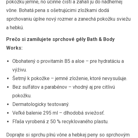
pokožku jemne, no účinne čistí a zahalí ju do nádhernej
vône. Bohatá pena s ošetrujúcimi zložkami dodá
sprchovaniu úplne nový rozmer a zanechá pokožku sviežu
a hebkú.
Prečo si zamilujete sprchové gély Bath & Body
Works:
Obohatený o provitamín B5 a aloe – pre hydratáciu a
výživu.
Šetrný k pokožke – jemné zloženie, ktoré nevysušuje.
Bez sulfátov a parabénov – vhodný aj pre citlivú
pokožku.
Dermatologicky testovaný.
Veľké balenie 295 ml – dlhodobá sviežosť.
Fľaša vyrobená z 50 % recyklovaného plastu.
Doprajte si sprchu plnú vône a hebkej peny so sprchovým