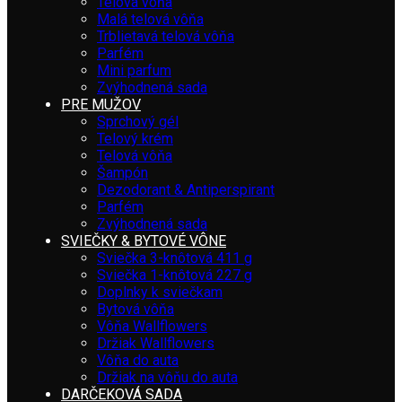
Telová vôňa
Malá telová vôňa
Trblietavá telová vôňa
Parfém
Mini parfum
Zvýhodnená sada
PRE MUŽOV
Sprchový gél
Telový krém
Telová vôňa
Šampón
Dezodorant & Antiperspirant
Parfém
Zvýhodnená sada
SVIEČKY & BYTOVÉ VÔNE
Sviečka 3-knôtová 411 g
Sviečka 1-knôtová 227 g
Doplnky k sviečkam
Bytová vôňa
Vôňa Wallflowers
Držiak Wallflowers
Vôňa do auta
Držiak na vôňu do auta
DARČEKOVÁ SADA