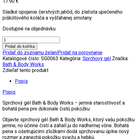
17.90
€
Sladké opojenie čerstvých jahôd, do zlatista upečeného
piškótového koláča a vyšľahanej smotany.
Dostupné na objednávku
Pridať do košíka
Pridať do zoznamu želaní
Pridať na porovnanie
Katalógové číslo:
SG0063
Kategória:
Sprchový gél
Značka:
Bath & Body Works
Zdieľať tento produkt
Popis
Popis
Sprchový gél Bath & Body Works – jemná starostlivosť a
bohatá pena pre dokonale čistú pokožku
Objavte sprchový gél Bath & Body Works, ktorý vašu pokožku
jemne, no účinne čistí a zahalí ju do nádhernej vône. Bohatá
pena s ošetrujúcimi zložkami dodá sprchovaniu úplne nový
rozmer a zanechá pokožku sviežu a hebkú.