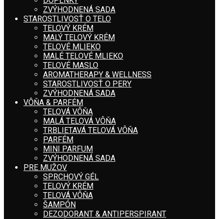
DOPLNKY
ZVÝHODNENÁ SADA
STAROSTLIVOSŤ O TELO
TELOVÝ KRÉM
MALÝ TELOVÝ KRÉM
TELOVÉ MLIEKO
MALÉ TELOVÉ MLIEKO
TELOVÉ MASLO
AROMATHERAPY & WELLNESS
STAROSTLIVOSŤ O PERY
ZVÝHODNENÁ SADA
VÔŇA & PARFÉM
TELOVÁ VÔŇA
MALÁ TELOVÁ VÔŇA
TRBLIETAVÁ TELOVÁ VÔŇA
PARFÉM
MINI PARFUM
ZVÝHODNENÁ SADA
PRE MUŽOV
SPRCHOVÝ GÉL
TELOVÝ KRÉM
TELOVÁ VÔŇA
ŠAMPÓN
DEZODORANT & ANTIPERSPIRANT