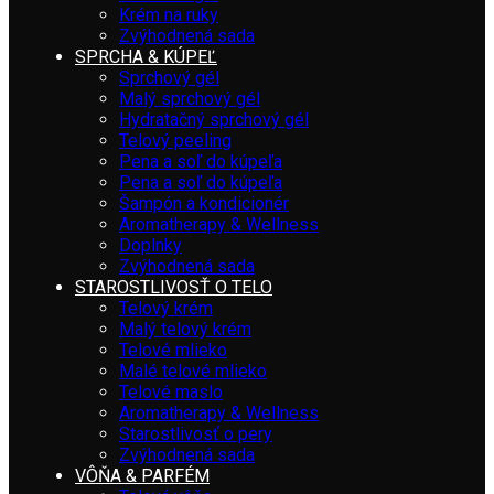
Krém na ruky
Zvýhodnená sada
SPRCHA & KÚPEĽ
Sprchový gél
Malý sprchový gél
Hydratačný sprchový gél
Telový peeling
Pena a soľ do kúpeľa
Pena a soľ do kúpeľa
Šampón a kondicionér
Aromatherapy & Wellness
Doplnky
Zvýhodnená sada
STAROSTLIVOSŤ O TELO
Telový krém
Malý telový krém
Telové mlieko
Malé telové mlieko
Telové maslo
Aromatherapy & Wellness
Starostlivosť o pery
Zvýhodnená sada
VÔŇA & PARFÉM