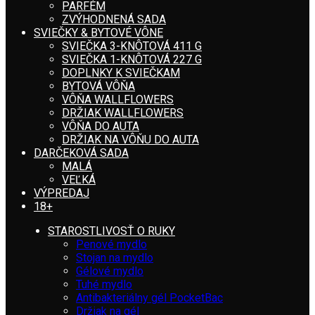
PARFÉM
ZVÝHODNENÁ SADA
SVIEČKY & BYTOVÉ VÔNE
SVIEČKA 3-KNÔTOVÁ 411 G
SVIEČKA 1-KNÔTOVÁ 227 G
DOPLNKY K SVIEČKAM
BYTOVÁ VÔŇA
VÔŇA WALLFLOWERS
DRŽIAK WALLFLOWERS
VÔŇA DO AUTA
DRŽIAK NA VÔŇU DO AUTA
DARČEKOVÁ SADA
MALÁ
VEĽKÁ
VÝPREDAJ
18+
STAROSTLIVOSŤ O RUKY
Penové mydlo
Stojan na mydlo
Gélové mydlo
Tuhé mydlo
Antibakteriálny gél PocketBac
Držiak na gél