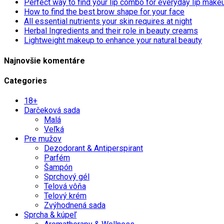
Perfect way to find your lip combo for everyday lip make
How to find the best brow shape for your face
All essential nutrients your skin requires at night
Herbal Ingredients and their role in beauty creams
Lightweight makeup to enhance your natural beauty
Najnovšie komentáre
Categories
18+
Darčeková sada
Malá
Veľká
Pre mužov
Dezodorant & Antiperspirant
Parfém
Šampón
Sprchový gél
Telová vôňa
Telový krém
Zvýhodnená sada
Sprcha & kúpeľ