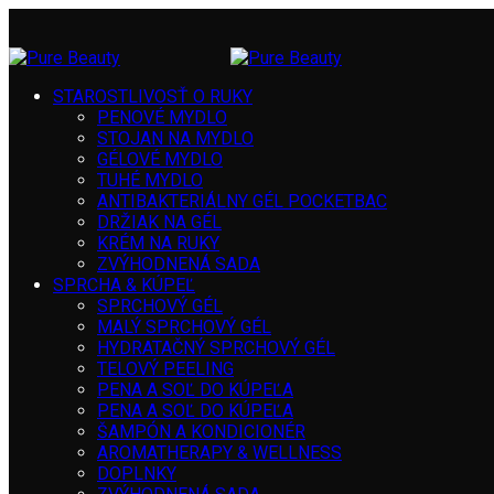
STAROSTLIVOSŤ O RUKY
PENOVÉ MYDLO
STOJAN NA MYDLO
GÉLOVÉ MYDLO
TUHÉ MYDLO
ANTIBAKTERIÁLNY GÉL POCKETBAC
DRŽIAK NA GÉL
KRÉM NA RUKY
ZVÝHODNENÁ SADA
SPRCHA & KÚPEĽ
SPRCHOVÝ GÉL
MALÝ SPRCHOVÝ GÉL
HYDRATAČNÝ SPRCHOVÝ GÉL
TELOVÝ PEELING
PENA A SOĽ DO KÚPEĽA
PENA A SOĽ DO KÚPEĽA
ŠAMPÓN A KONDICIONÉR
AROMATHERAPY & WELLNESS
DOPLNKY