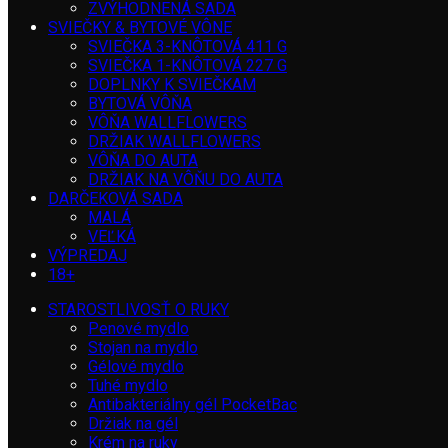
ZVÝHODNENÁ SADA
SVIEČKY & BYTOVÉ VÔNE
SVIEČKA 3-KNÔTOVÁ 411 G
SVIEČKA 1-KNÔTOVÁ 227 G
DOPLNKY K SVIEČKAM
BYTOVÁ VÔŇA
VÔŇA WALLFLOWERS
DRŽIAK WALLFLOWERS
VÔŇA DO AUTA
DRŽIAK NA VÔŇU DO AUTA
DARČEKOVÁ SADA
MALÁ
VEĽKÁ
VÝPREDAJ
18+
STAROSTLIVOSŤ O RUKY
Penové mydlo
Stojan na mydlo
Gélové mydlo
Tuhé mydlo
Antibakteriálny gél PocketBac
Držiak na gél
Krém na ruky