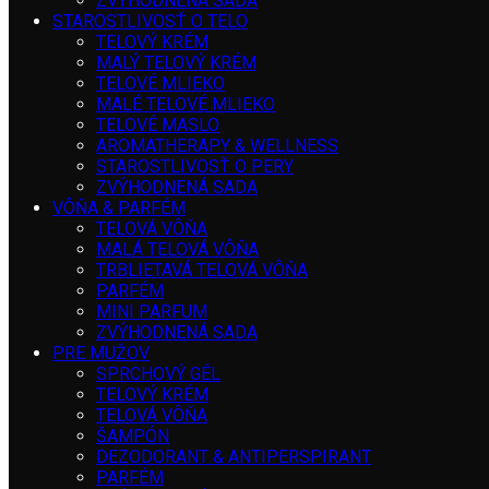
ZVÝHODNENÁ SADA
STAROSTLIVOSŤ O TELO
TELOVÝ KRÉM
MALÝ TELOVÝ KRÉM
TELOVÉ MLIEKO
MALÉ TELOVÉ MLIEKO
TELOVÉ MASLO
AROMATHERAPY & WELLNESS
STAROSTLIVOSŤ O PERY
ZVÝHODNENÁ SADA
VÔŇA & PARFÉM
TELOVÁ VÔŇA
MALÁ TELOVÁ VÔŇA
TRBLIETAVÁ TELOVÁ VÔŇA
PARFÉM
MINI PARFUM
ZVÝHODNENÁ SADA
PRE MUŽOV
SPRCHOVÝ GÉL
TELOVÝ KRÉM
TELOVÁ VÔŇA
ŠAMPÓN
DEZODORANT & ANTIPERSPIRANT
PARFÉM