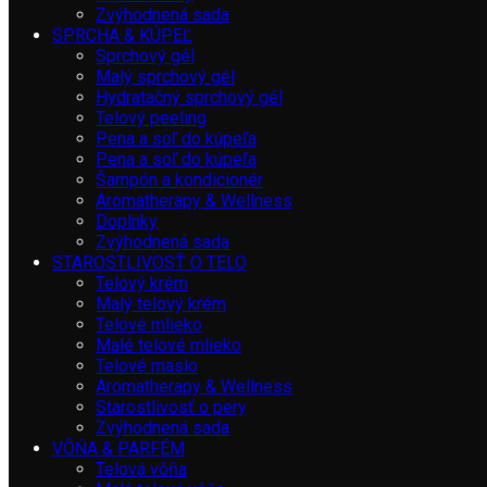
Zvýhodnená sada
SPRCHA & KÚPEĽ
Sprchový gél
Malý sprchový gél
Hydratačný sprchový gél
Telový peeling
Pena a soľ do kúpeľa
Pena a soľ do kúpeľa
Šampón a kondicionér
Aromatherapy & Wellness
Doplnky
Zvýhodnená sada
STAROSTLIVOSŤ O TELO
Telový krém
Malý telový krém
Telové mlieko
Malé telové mlieko
Telové maslo
Aromatherapy & Wellness
Starostlivosť o pery
Zvýhodnená sada
VÔŇA & PARFÉM
Telová vôňa