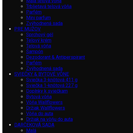
Malá telová vôňa
Trblietavá telová vôňa
Parfém
Mini parfum
Zvýhodnená sada
PRE MUŽOV
Sprchový gél
Telový krém
Telová vôňa
Šampón
Dezodorant & Antiperspirant
Parfém
Zvýhodnená sada
SVIEČKY & BYTOVÉ VÔNE
Sviečka 3-knôtová 411 g
Sviečka 1-knôtová 227 g
Doplnky k sviečkam
Bytová vôňa
Vôňa Wallflowers
Držiak Wallflowers
Vôňa do auta
Držiak na vôňu do auta
DARČEKOVÁ SADA
Malá