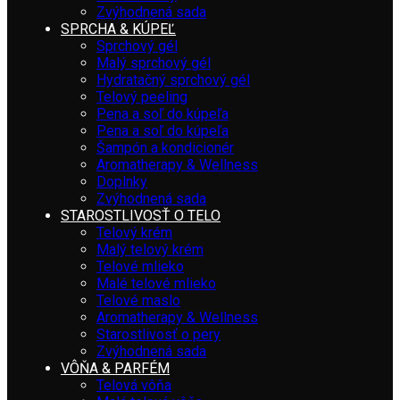
Zvýhodnená sada
SPRCHA & KÚPEĽ
Sprchový gél
Malý sprchový gél
Hydratačný sprchový gél
Telový peeling
Pena a soľ do kúpeľa
Pena a soľ do kúpeľa
Šampón a kondicionér
Aromatherapy & Wellness
Doplnky
Zvýhodnená sada
STAROSTLIVOSŤ O TELO
Telový krém
Malý telový krém
Telové mlieko
Malé telové mlieko
Telové maslo
Aromatherapy & Wellness
Starostlivosť o pery
Zvýhodnená sada
VÔŇA & PARFÉM
Telová vôňa