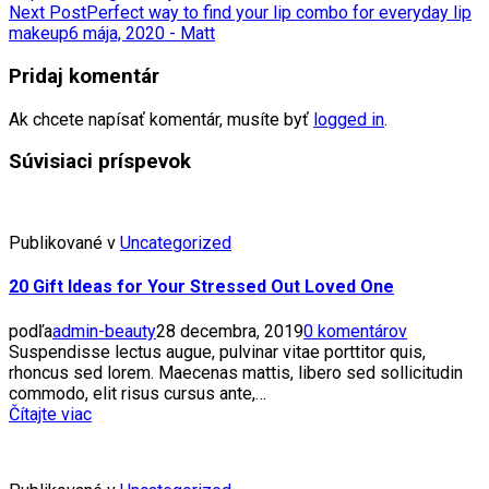
Next Post
Perfect way to find your lip combo for everyday lip
makeup
6 mája, 2020 - Matt
Pridaj komentár
Ak chcete napísať komentár, musíte byť
logged in
.
Súvisiaci príspevok
Publikované v
Uncategorized
20 Gift Ideas for Your Stressed Out Loved One
podľa
admin-beauty
28 decembra, 2019
0 komentárov
Suspendisse lectus augue, pulvinar vitae porttitor quis,
rhoncus sed lorem. Maecenas mattis, libero sed sollicitudin
commodo, elit risus cursus ante,…
Čítajte viac