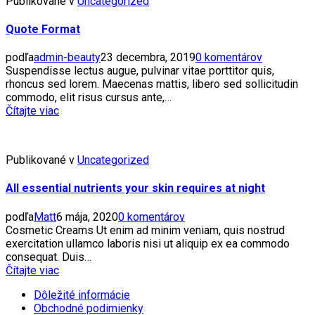
Publikované v
Uncategorized
Quote Format
podľa
admin-beauty
23 decembra, 2019
0 komentárov
Suspendisse lectus augue, pulvinar vitae porttitor quis,
rhoncus sed lorem. Maecenas mattis, libero sed sollicitudin
commodo, elit risus cursus ante,…
Čítajte viac
Publikované v
Uncategorized
All essential nutrients your skin requires at night
podľa
Matt
6 mája, 2020
0 komentárov
Cosmetic Creams Ut enim ad minim veniam, quis nostrud
exercitation ullamco laboris nisi ut aliquip ex ea commodo
consequat. Duis…
Čítajte viac
Dôležité informácie
Obchodné podimienky