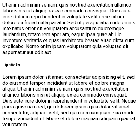
Ut enim ad minim veniam, quis nostrud exercitation ullamco
laboris nisi ut aliquip ex ea commodo consequat. Duis aute
irure dolor in reprehenderit in voluptate velit esse cillum
dolore eu fugiat nulla pariatur. Sed ut perspiciatis unde omnis
iste natus error sit voluptatem accusantium doloremque
laudantium, totam rem aperiam, eaque ipsa quae ab illo
inventore veritatis et quasi architecto beatae vitae dicta sunt
explicabo. Nemo enim ipsam voluptatem quia voluptas sit
aspernatur aut odit aut
Lipsticks
Lorem ipsum dolor sit amet, consectetur adipisicing elit, sed
do eiusmod tempor incididunt ut labore et dolore magna
aliqua. Ut enim ad minim veniam, quis nostrud exercitation
ullamco laboris nisi ut aliquip ex ea commodo consequat.
Duis aute irure dolor in reprehenderit in voluptate velit. Neque
porro quisquam est, qui dolorem ipsum quia dolor sit amet,
consectetur, adipisci velit, sed quia non numquam eius modi
tempora incidunt ut labore et dolore magnam aliquam quaerat
voluptatem.