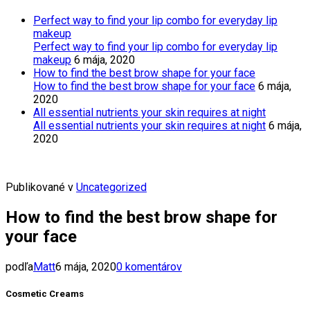
Perfect way to find your lip combo for everyday lip
makeup
Perfect way to find your lip combo for everyday lip
makeup
6 mája, 2020
How to find the best brow shape for your face
How to find the best brow shape for your face
6 mája,
2020
All essential nutrients your skin requires at night
All essential nutrients your skin requires at night
6 mája,
2020
Publikované v
Uncategorized
How to find the best brow shape for
your face
podľa
Matt
6 mája, 2020
0 komentárov
Cosmetic Creams