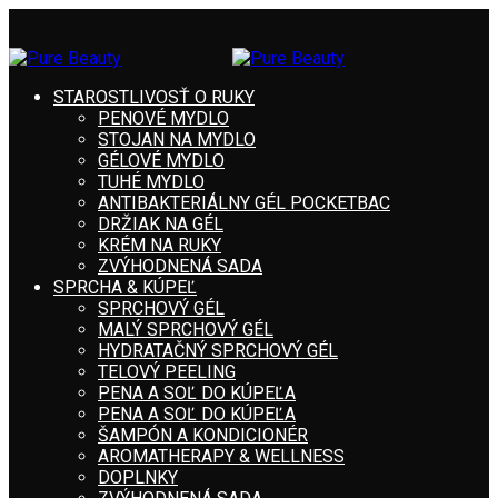
STAROSTLIVOSŤ O RUKY
PENOVÉ MYDLO
STOJAN NA MYDLO
GÉLOVÉ MYDLO
TUHÉ MYDLO
ANTIBAKTERIÁLNY GÉL POCKETBAC
DRŽIAK NA GÉL
KRÉM NA RUKY
ZVÝHODNENÁ SADA
SPRCHA & KÚPEĽ
SPRCHOVÝ GÉL
MALÝ SPRCHOVÝ GÉL
HYDRATAČNÝ SPRCHOVÝ GÉL
TELOVÝ PEELING
PENA A SOĽ DO KÚPEĽA
PENA A SOĽ DO KÚPEĽA
ŠAMPÓN A KONDICIONÉR
AROMATHERAPY & WELLNESS
DOPLNKY