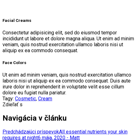
Facial Creams
Consectetur adipisicing elit, sed do eiusmod tempor
incididunt ut labore et dolore magna aliqua. Ut enim ad minim
veniam, quis nostrud exercitation ullamco laboris nisi ut
aliquip ex ea commodo consequat.
Face Colors
Ut enim ad minim veniam, quis nostrud exercitation ullamco
laboris nisi ut aliquip ex ea commodo consequat. Duis aute
irure dolor in reprehenderit in voluptate velit esse cillum
dolore eu fugiat nulla pariatur.
Tagy:
Cosmetic
,
Cream
Zdieľať s
Navigácia v článku
Predchádzajúci príspevok
All essential nutrients your skin
requires at night
6 mája, 2020 - Matt