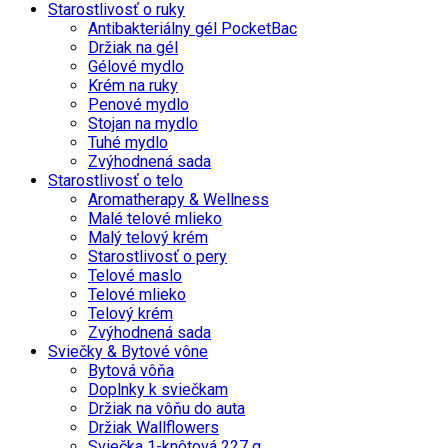
Starostlivosť o ruky
Antibakteriálny gél PocketBac
Držiak na gél
Gélové mydlo
Krém na ruky
Penové mydlo
Stojan na mydlo
Tuhé mydlo
Zvýhodnená sada
Starostlivosť o telo
Aromatherapy & Wellness
Malé telové mlieko
Malý telový krém
Starostlivosť o pery
Telové maslo
Telové mlieko
Telový krém
Zvýhodnená sada
Sviečky & Bytové vône
Bytová vôňa
Doplnky k sviečkam
Držiak na vôňu do auta
Držiak Wallflowers
Sviečka 1-knôtová 227 g