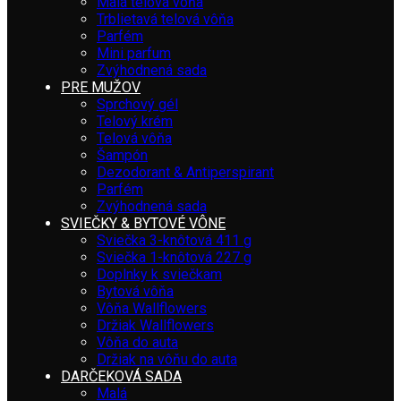
Malá telová vôňa
Trblietavá telová vôňa
Parfém
Mini parfum
Zvýhodnená sada
PRE MUŽOV
Sprchový gél
Telový krém
Telová vôňa
Šampón
Dezodorant & Antiperspirant
Parfém
Zvýhodnená sada
SVIEČKY & BYTOVÉ VÔNE
Sviečka 3-knôtová 411 g
Sviečka 1-knôtová 227 g
Doplnky k sviečkam
Bytová vôňa
Vôňa Wallflowers
Držiak Wallflowers
Vôňa do auta
Držiak na vôňu do auta
DARČEKOVÁ SADA
Malá