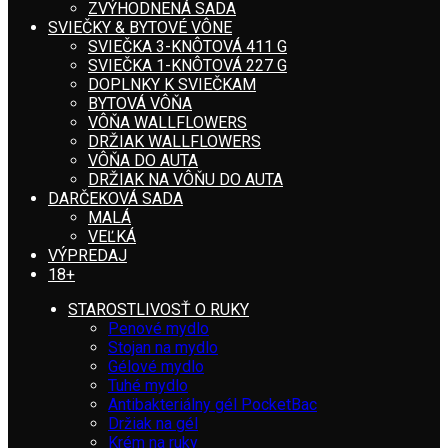
ZVÝHODNENÁ SADA
SVIEČKY & BYTOVÉ VÔNE
SVIEČKA 3-KNÔTOVÁ 411 G
SVIEČKA 1-KNÔTOVÁ 227 G
DOPLNKY K SVIEČKAM
BYTOVÁ VÔŇA
VÔŇA WALLFLOWERS
DRŽIAK WALLFLOWERS
VÔŇA DO AUTA
DRŽIAK NA VÔŇU DO AUTA
DARČEKOVÁ SADA
MALÁ
VEĽKÁ
VÝPREDAJ
18+
STAROSTLIVOSŤ O RUKY
Penové mydlo
Stojan na mydlo
Gélové mydlo
Tuhé mydlo
Antibakteriálny gél PocketBac
Držiak na gél
Krém na ruky