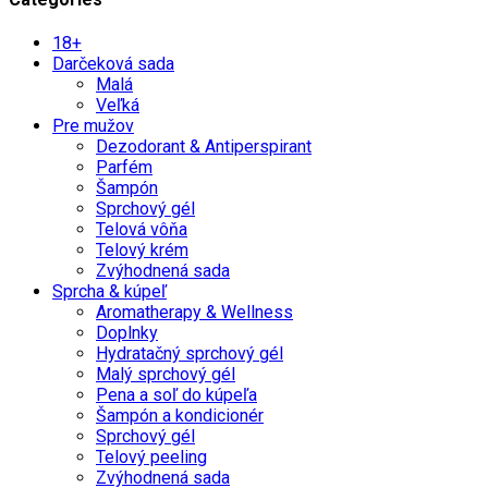
18+
Darčeková sada
Malá
Veľká
Pre mužov
Dezodorant & Antiperspirant
Parfém
Šampón
Sprchový gél
Telová vôňa
Telový krém
Zvýhodnená sada
Sprcha & kúpeľ
Aromatherapy & Wellness
Doplnky
Hydratačný sprchový gél
Malý sprchový gél
Pena a soľ do kúpeľa
Šampón a kondicionér
Sprchový gél
Telový peeling
Zvýhodnená sada