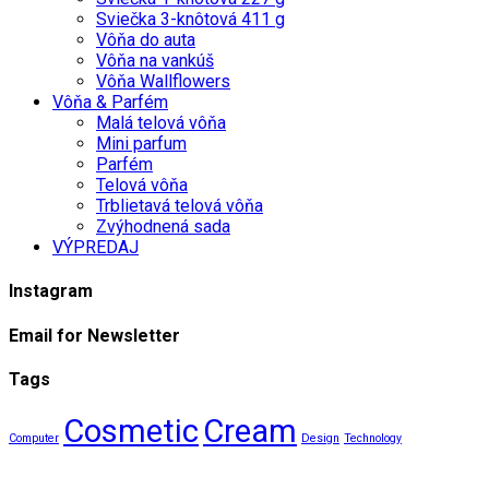
Sviečka 3-knôtová 411 g
Vôňa do auta
Vôňa na vankúš
Vôňa Wallflowers
Vôňa & Parfém
Malá telová vôňa
Mini parfum
Parfém
Telová vôňa
Trblietavá telová vôňa
Zvýhodnená sada
VÝPREDAJ
Instagram
Email for Newsletter
Tags
Cosmetic
Cream
Computer
Design
Technology