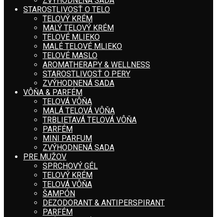
ZVÝHODNENÁ SADA
STAROSTLIVOSŤ O TELO
TELOVÝ KRÉM
MALÝ TELOVÝ KRÉM
TELOVÉ MLIEKO
MALÉ TELOVÉ MLIEKO
TELOVÉ MASLO
AROMATHERAPY & WELLNESS
STAROSTLIVOSŤ O PERY
ZVÝHODNENÁ SADA
VÔŇA & PARFÉM
TELOVÁ VÔŇA
MALÁ TELOVÁ VÔŇA
TRBLIETAVÁ TELOVÁ VÔŇA
PARFÉM
MINI PARFUM
ZVÝHODNENÁ SADA
PRE MUŽOV
SPRCHOVÝ GÉL
TELOVÝ KRÉM
TELOVÁ VÔŇA
ŠAMPÓN
DEZODORANT & ANTIPERSPIRANT
PARFÉM