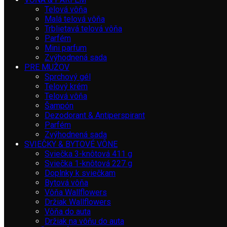
Telová vôňa
Malá telová vôňa
Trblietavá telová vôňa
Parfém
Mini parfum
Zvýhodnená sada
PRE MUŽOV
Sprchový gél
Telový krém
Telová vôňa
Šampón
Dezodorant & Antiperspirant
Parfém
Zvýhodnená sada
SVIEČKY & BYTOVÉ VÔNE
Sviečka 3-knôtová 411 g
Sviečka 1-knôtová 227 g
Doplnky k sviečkam
Bytová vôňa
Vôňa Wallflowers
Držiak Wallflowers
Vôňa do auta
Držiak na vôňu do auta