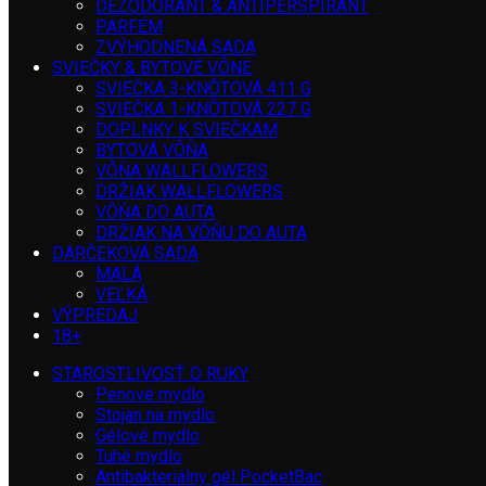
DEZODORANT & ANTIPERSPIRANT
PARFÉM
ZVÝHODNENÁ SADA
SVIEČKY & BYTOVÉ VÔNE
SVIEČKA 3-KNÔTOVÁ 411 G
SVIEČKA 1-KNÔTOVÁ 227 G
DOPLNKY K SVIEČKAM
BYTOVÁ VÔŇA
VÔŇA WALLFLOWERS
DRŽIAK WALLFLOWERS
VÔŇA DO AUTA
DRŽIAK NA VÔŇU DO AUTA
DARČEKOVÁ SADA
MALÁ
VEĽKÁ
VÝPREDAJ
18+
STAROSTLIVOSŤ O RUKY
Penové mydlo
Stojan na mydlo
Gélové mydlo
Tuhé mydlo
Antibakteriálny gél PocketBac