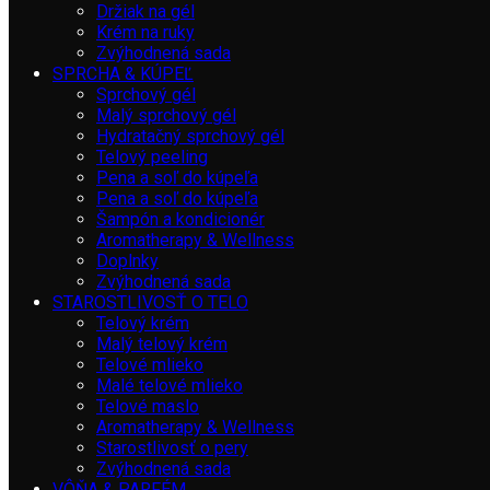
Držiak na gél
Krém na ruky
Zvýhodnená sada
SPRCHA & KÚPEĽ
Sprchový gél
Malý sprchový gél
Hydratačný sprchový gél
Telový peeling
Pena a soľ do kúpeľa
Pena a soľ do kúpeľa
Šampón a kondicionér
Aromatherapy & Wellness
Doplnky
Zvýhodnená sada
STAROSTLIVOSŤ O TELO
Telový krém
Malý telový krém
Telové mlieko
Malé telové mlieko
Telové maslo
Aromatherapy & Wellness
Starostlivosť o pery
Zvýhodnená sada
VÔŇA & PARFÉM