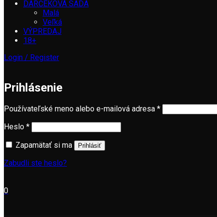
DARČEKOVÁ SADA
Malá
Veľká
VÝPREDAJ
18+
Login / Register
Prihlásenie
Používateľské meno alebo e-mailová adresa
*
Heslo
*
Zapamätať si ma
Prihlásiť
Zabudli ste heslo?
0