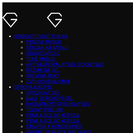
STAROSTLIVOSŤ O RUKY
PENOVÉ MYDLO
STOJAN NA MYDLO
GÉLOVÉ MYDLO
TUHÉ MYDLO
ANTIBAKTERIÁLNY GÉL POCKETBAC
DRŽIAK NA GÉL
KRÉM NA RUKY
ZVÝHODNENÁ SADA
SPRCHA & KÚPEĽ
SPRCHOVÝ GÉL
MALÝ SPRCHOVÝ GÉL
HYDRATAČNÝ SPRCHOVÝ GÉL
TELOVÝ PEELING
PENA A SOĽ DO KÚPEĽA
PENA A SOĽ DO KÚPEĽA
ŠAMPÓN A KONDICIONÉR
AROMATHERAPY & WELLNESS