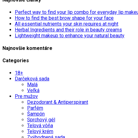
Perfect way to find your lip combo for everyday lip make
How to find the best brow shape for your face
All essential nutrients your skin requires at night
Herbal Ingredients and their role in beauty creams
Lightweight makeup to enhance your natural beauty
Najnovšie komentáre
Categories
18+
Darčeková sada
Malá
Veľká
Pre mužov
Dezodorant & Antiperspirant
Parfém
Šampón
Sprchový gél
Telová vôňa
Telový krém
Zvýhodnená sada