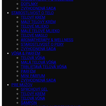
DOPLNKY
ZVÝHODNENÁ SADA
STAROSTLIVOSŤ O TELO
TELOVÝ KRÉM
MALÝ TELOVÝ KRÉM
TELOVÉ MLIEKO
MALÉ TELOVÉ MLIEKO
TELOVÉ MASLO
AROMATHERAPY & WELLNESS
STAROSTLIVOSŤ O PERY
ZVÝHODNENÁ SADA
VÔŇA & PARFÉM
TELOVÁ VÔŇA
MALÁ TELOVÁ VÔŇA
TRBLIETAVÁ TELOVÁ VÔŇA
PARFÉM
MINI PARFUM
ZVÝHODNENÁ SADA
PRE MUŽOV
SPRCHOVÝ GÉL
TELOVÝ KRÉM
TELOVÁ VÔŇA
ŠAMPÓN