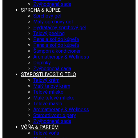
Zvýhodnená sada
SPRCHA & KÚPEĽ
Sprchový gél
Malý sprchový gél
Hydratačný sprchový gél
Telový peeling
Pena a soľ do kúpeľa
Pena a soľ do kúpeľa
Šampón a kondicionér
Aromatherapy & Wellness
Doplnky
Zvýhodnená sada
STAROSTLIVOSŤ O TELO
Telový krém
Malý telový krém
Telové mlieko
Malé telové mlieko
Telové maslo
Aromatherapy & Wellness
Starostlivosť o pery
Zvýhodnená sada
VÔŇA & PARFÉM
Telová vôňa