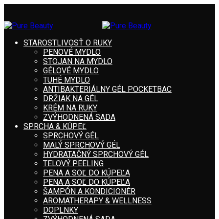
STAROSTLIVOSŤ O RUKY
PENOVÉ MYDLO
STOJAN NA MYDLO
GÉLOVÉ MYDLO
TUHÉ MYDLO
ANTIBAKTERIÁLNY GÉL POCKETBAC
DRŽIAK NA GÉL
KRÉM NA RUKY
ZVÝHODNENÁ SADA
SPRCHA & KÚPEĽ
SPRCHOVÝ GÉL
MALÝ SPRCHOVÝ GÉL
HYDRATAČNÝ SPRCHOVÝ GÉL
TELOVÝ PEELING
PENA A SOĽ DO KÚPEĽA
PENA A SOĽ DO KÚPEĽA
ŠAMPÓN A KONDICIONÉR
AROMATHERAPY & WELLNESS
DOPLNKY