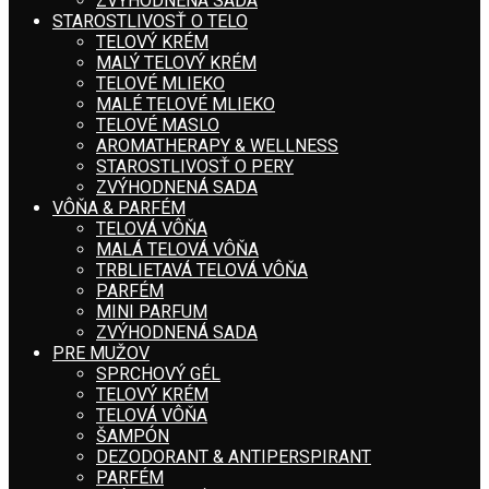
ZVÝHODNENÁ SADA
STAROSTLIVOSŤ O TELO
TELOVÝ KRÉM
MALÝ TELOVÝ KRÉM
TELOVÉ MLIEKO
MALÉ TELOVÉ MLIEKO
TELOVÉ MASLO
AROMATHERAPY & WELLNESS
STAROSTLIVOSŤ O PERY
ZVÝHODNENÁ SADA
VÔŇA & PARFÉM
TELOVÁ VÔŇA
MALÁ TELOVÁ VÔŇA
TRBLIETAVÁ TELOVÁ VÔŇA
PARFÉM
MINI PARFUM
ZVÝHODNENÁ SADA
PRE MUŽOV
SPRCHOVÝ GÉL
TELOVÝ KRÉM
TELOVÁ VÔŇA
ŠAMPÓN
DEZODORANT & ANTIPERSPIRANT
PARFÉM