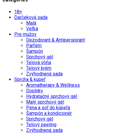
18+
Darčeková sada
Malá
Veľká
Pre mužov
Dezodorant & Antiperspirant
Parfém
Šampón
Sprchový gél
Telová vôňa
Telový krém
Zvýhodnená sada
Sprcha & kúpeľ
Aromatherapy & Wellness
Doplnky
Hydratačný sprchový gél
Malý sprchový gél
Pena a soľ do kúpeľa
Šampón a kondicionér
Sprchový gél
Telový peeling
Zvýhodnená sada