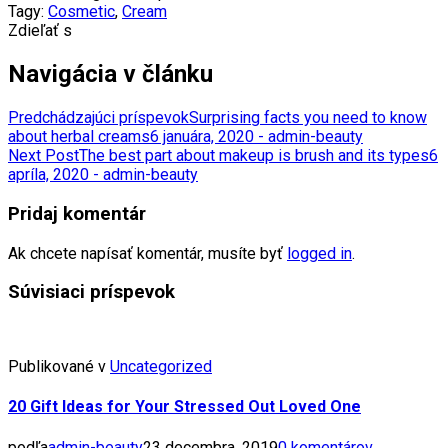
Tagy:
Cosmetic
,
Cream
Zdieľať s
Navigácia v článku
Predchádzajúci príspevok
Surprising facts you need to know
about herbal creams
6 januára, 2020 - admin-beauty
Next Post
The best part about makeup is brush and its types
6
apríla, 2020 - admin-beauty
Pridaj komentár
Ak chcete napísať komentár, musíte byť
logged in
.
Súvisiaci príspevok
Publikované v
Uncategorized
20 Gift Ideas for Your Stressed Out Loved One
podľa
admin-beauty
23 decembra, 2019
0 komentárov