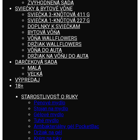
ZVÝHODNENÁ SADA
SVIEČKY & BYTOVÉ VÔNE
SVIEČKA 3-KNÔTOVÁ 411 G
SVIEČKA 1-KNÔTOVÁ 227 G
DOPLNKY K SVIEČKAM
BYTOVÁ VÔŇA
VÔŇA WALLFLOWERS
DRŽIAK WALLFLOWERS
VÔŇA DO AUTA
DRŽIAK NA VÔŇU DO AUTA
DARČEKOVÁ SADA
MALÁ
VEĽKÁ
VÝPREDAJ
18+
STAROSTLIVOSŤ O RUKY
Penové mydlo
Stojan na mydlo
Gélové mydlo
Tuhé mydlo
Antibakteriálny gél PocketBac
Držiak na gél
Krém na ruky