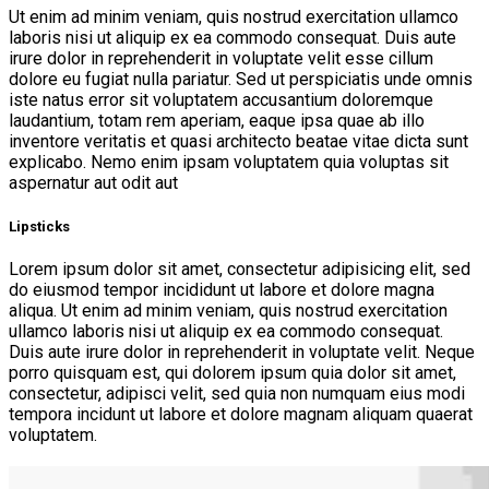
Ut enim ad minim veniam, quis nostrud exercitation ullamco
laboris nisi ut aliquip ex ea commodo consequat. Duis aute
irure dolor in reprehenderit in voluptate velit esse cillum
dolore eu fugiat nulla pariatur. Sed ut perspiciatis unde omnis
iste natus error sit voluptatem accusantium doloremque
laudantium, totam rem aperiam, eaque ipsa quae ab illo
inventore veritatis et quasi architecto beatae vitae dicta sunt
explicabo. Nemo enim ipsam voluptatem quia voluptas sit
aspernatur aut odit aut
Lipsticks
Lorem ipsum dolor sit amet, consectetur adipisicing elit, sed
do eiusmod tempor incididunt ut labore et dolore magna
aliqua. Ut enim ad minim veniam, quis nostrud exercitation
ullamco laboris nisi ut aliquip ex ea commodo consequat.
Duis aute irure dolor in reprehenderit in voluptate velit. Neque
porro quisquam est, qui dolorem ipsum quia dolor sit amet,
consectetur, adipisci velit, sed quia non numquam eius modi
tempora incidunt ut labore et dolore magnam aliquam quaerat
voluptatem.