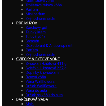
Malá telová vôňa
Trblietavá telová vôňa
Parfém
Mini parfum
Zvýhodnená sada
PRE MUŽOV
Sprchový gél
Telový krém
Telová vôňa
Šampón
Dezodorant & Antiperspirant
Parfém
Zvýhodnená sada
SVIEČKY & BYTOVÉ VÔNE
Sviečka 3-knôtová 411 g
Sviečka 1-knôtová 227 g
Doplnky k sviečkam
Bytová vôňa
Vôňa Wallflowers
Držiak Wallflowers
Vôňa do auta
Držiak na vôňu do auta
DARČEKOVÁ SADA
Malá