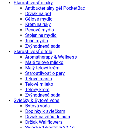
Starostlivosť o ruky
Antibakteriálny gél PocketBac
Držiak na gél
Gélové mydlo
Krém na ruky
Penové mydlo
Stojan na mydlo
Tuhé mydlo
Zvýhodnená sada
Starostlivosť o telo
Aromatherapy & Wellness
Malé telové mlieko
Malý telový krém
Starostlivosť o pery
Telové maslo
Telové mlieko
Telový krém
Zvýhodnená sada
Sviečky & Bytové vône
Bytová vôňa
Doplnky k sviečkam
Držiak na vôňu do auta
Držiak Wallflowers
Sviečka 1-knôtová 227 g