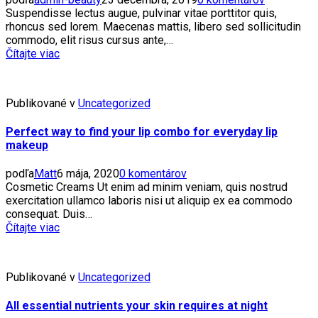
Suspendisse lectus augue, pulvinar vitae porttitor quis,
rhoncus sed lorem. Maecenas mattis, libero sed sollicitudin
commodo, elit risus cursus ante,…
Čítajte viac
Publikované v
Uncategorized
Perfect way to find your lip combo for everyday lip
makeup
podľa
Matt
6 mája, 2020
0 komentárov
Cosmetic Creams Ut enim ad minim veniam, quis nostrud
exercitation ullamco laboris nisi ut aliquip ex ea commodo
consequat. Duis…
Čítajte viac
Publikované v
Uncategorized
All essential nutrients your skin requires at night