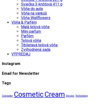
Sviečka 3-knôtová 411 g
Vôňa do auta
Vôňa na vankúš
Vôňa Wallflowers
Vôňa & Parfém
Malá telová vôňa
Mini parfum
Parfém
Telová vôňa
Trblietavá telová vôňa
Zvýhodnená sada
VÝPREDAJ
Instagram
Email for Newsletter
Tags
Cosmetic
Cream
Computer
Design
Technology