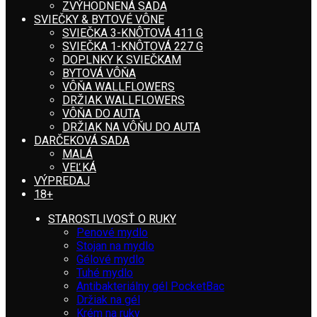
ZVÝHODNENÁ SADA
SVIEČKY & BYTOVÉ VÔNE
SVIEČKA 3-KNÔTOVÁ 411 G
SVIEČKA 1-KNÔTOVÁ 227 G
DOPLNKY K SVIEČKAM
BYTOVÁ VÔŇA
VÔŇA WALLFLOWERS
DRŽIAK WALLFLOWERS
VÔŇA DO AUTA
DRŽIAK NA VÔŇU DO AUTA
DARČEKOVÁ SADA
MALÁ
VEĽKÁ
VÝPREDAJ
18+
STAROSTLIVOSŤ O RUKY
Penové mydlo
Stojan na mydlo
Gélové mydlo
Tuhé mydlo
Antibakteriálny gél PocketBac
Držiak na gél
Krém na ruky