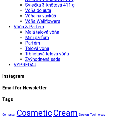
Sviečka 3-knôtová 411 g
Vôňa do auta
Vôňa na vankúš
Vôňa Wallflowers
Vôňa & Parfém
Malá telová vôňa
Mini parfum
Parfém
Telová vôňa
Trblietavá telová vôňa
Zvýhodnená sada
VÝPREDAJ
Instagram
Email for Newsletter
Tags
Cosmetic
Cream
Computer
Design
Technology