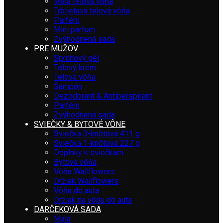
Malá telová vôňa
Trblietavá telová vôňa
Parfém
Mini parfum
Zvýhodnená sada
PRE MUŽOV
Sprchový gél
Telový krém
Telová vôňa
Šampón
Dezodorant & Antiperspirant
Parfém
Zvýhodnená sada
SVIEČKY & BYTOVÉ VÔNE
Sviečka 3-knôtová 411 g
Sviečka 1-knôtová 227 g
Doplnky k sviečkam
Bytová vôňa
Vôňa Wallflowers
Držiak Wallflowers
Vôňa do auta
Držiak na vôňu do auta
DARČEKOVÁ SADA
Malá