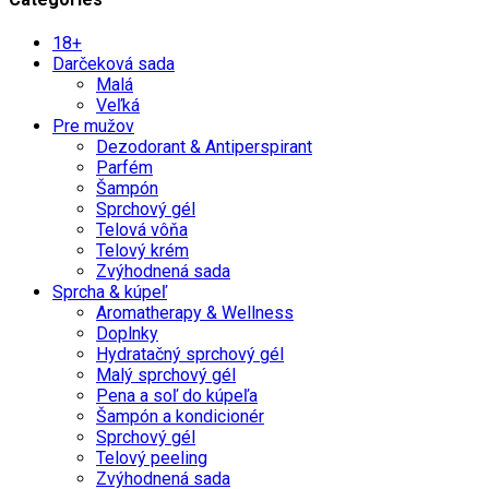
18+
Darčeková sada
Malá
Veľká
Pre mužov
Dezodorant & Antiperspirant
Parfém
Šampón
Sprchový gél
Telová vôňa
Telový krém
Zvýhodnená sada
Sprcha & kúpeľ
Aromatherapy & Wellness
Doplnky
Hydratačný sprchový gél
Malý sprchový gél
Pena a soľ do kúpeľa
Šampón a kondicionér
Sprchový gél
Telový peeling
Zvýhodnená sada