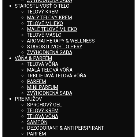
ZVÝHODNENÁ SADA
STAROSTLIVOSŤ O TELO
TELOVÝ KRÉM
MALÝ TELOVÝ KRÉM
TELOVÉ MLIEKO
MALÉ TELOVÉ MLIEKO
TELOVÉ MASLO
AROMATHERAPY & WELLNESS
STAROSTLIVOSŤ O PERY
ZVÝHODNENÁ SADA
VÔŇA & PARFÉM
TELOVÁ VÔŇA
MALÁ TELOVÁ VÔŇA
TRBLIETAVÁ TELOVÁ VÔŇA
PARFÉM
MINI PARFUM
ZVÝHODNENÁ SADA
PRE MUŽOV
SPRCHOVÝ GÉL
TELOVÝ KRÉM
TELOVÁ VÔŇA
ŠAMPÓN
DEZODORANT & ANTIPERSPIRANT
PARFÉM