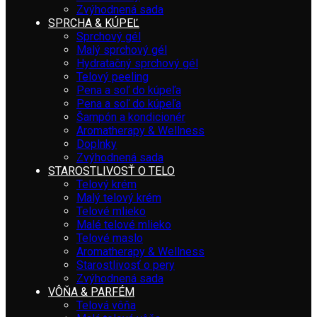
Zvýhodnená sada
SPRCHA & KÚPEĽ
Sprchový gél
Malý sprchový gél
Hydratačný sprchový gél
Telový peeling
Pena a soľ do kúpeľa
Pena a soľ do kúpeľa
Šampón a kondicionér
Aromatherapy & Wellness
Doplnky
Zvýhodnená sada
STAROSTLIVOSŤ O TELO
Telový krém
Malý telový krém
Telové mlieko
Malé telové mlieko
Telové maslo
Aromatherapy & Wellness
Starostlivosť o pery
Zvýhodnená sada
VÔŇA & PARFÉM
Telová vôňa