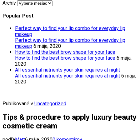
Archív
Popular Post
Perfect way to find your lip combo for everyday lip
makeup
Perfect way to find your lip combo for everyday lip
makeup
6 mája, 2020
How to find the best brow shape for your face
How to find the best brow shape for your face
6 mája,
2020
All essential nutrients your skin requires at night
All essential nutrients your skin requires at night
6 mája,
2020
Publikované v
Uncategorized
Tips & procedure to apply luxury beauty
cosmetic cream
podľa
Matt
6 mája, 2020
0 komentárov