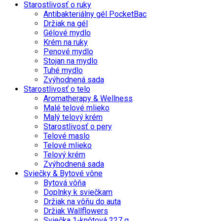
Starostlivosť o ruky
Antibakteriálny gél PocketBac
Držiak na gél
Gélové mydlo
Krém na ruky
Penové mydlo
Stojan na mydlo
Tuhé mydlo
Zvýhodnená sada
Starostlivosť o telo
Aromatherapy & Wellness
Malé telové mlieko
Malý telový krém
Starostlivosť o pery
Telové maslo
Telové mlieko
Telový krém
Zvýhodnená sada
Sviečky & Bytové vône
Bytová vôňa
Doplnky k sviečkam
Držiak na vôňu do auta
Držiak Wallflowers
Sviečka 1-knôtová 227 g