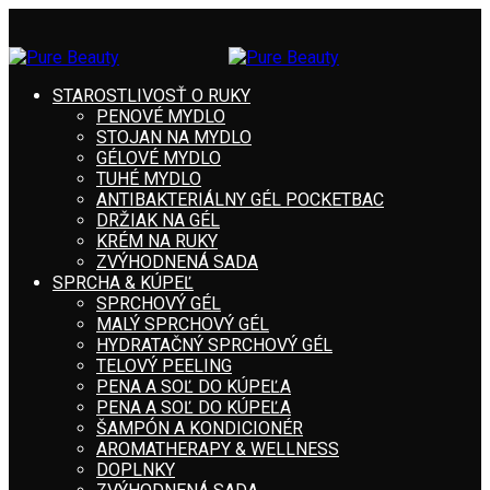
STAROSTLIVOSŤ O RUKY
PENOVÉ MYDLO
STOJAN NA MYDLO
GÉLOVÉ MYDLO
TUHÉ MYDLO
ANTIBAKTERIÁLNY GÉL POCKETBAC
DRŽIAK NA GÉL
KRÉM NA RUKY
ZVÝHODNENÁ SADA
SPRCHA & KÚPEĽ
SPRCHOVÝ GÉL
MALÝ SPRCHOVÝ GÉL
HYDRATAČNÝ SPRCHOVÝ GÉL
TELOVÝ PEELING
PENA A SOĽ DO KÚPEĽA
PENA A SOĽ DO KÚPEĽA
ŠAMPÓN A KONDICIONÉR
AROMATHERAPY & WELLNESS
DOPLNKY