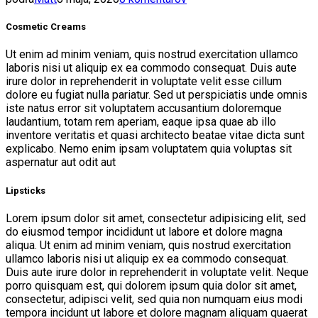
Cosmetic Creams
Ut enim ad minim veniam, quis nostrud exercitation ullamco
laboris nisi ut aliquip ex ea commodo consequat. Duis aute
irure dolor in reprehenderit in voluptate velit esse cillum
dolore eu fugiat nulla pariatur. Sed ut perspiciatis unde omnis
iste natus error sit voluptatem accusantium doloremque
laudantium, totam rem aperiam, eaque ipsa quae ab illo
inventore veritatis et quasi architecto beatae vitae dicta sunt
explicabo. Nemo enim ipsam voluptatem quia voluptas sit
aspernatur aut odit aut
Lipsticks
Lorem ipsum dolor sit amet, consectetur adipisicing elit, sed
do eiusmod tempor incididunt ut labore et dolore magna
aliqua. Ut enim ad minim veniam, quis nostrud exercitation
ullamco laboris nisi ut aliquip ex ea commodo consequat.
Duis aute irure dolor in reprehenderit in voluptate velit. Neque
porro quisquam est, qui dolorem ipsum quia dolor sit amet,
consectetur, adipisci velit, sed quia non numquam eius modi
tempora incidunt ut labore et dolore magnam aliquam quaerat