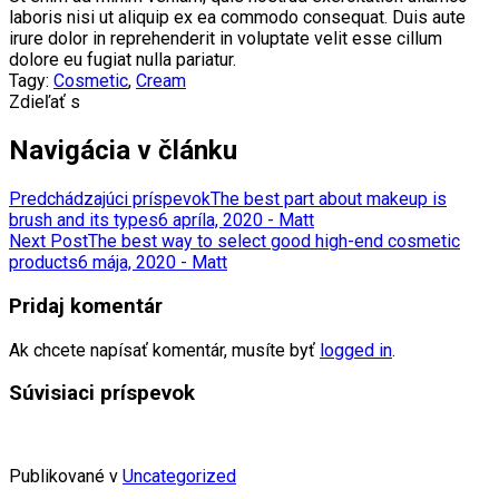
laboris nisi ut aliquip ex ea commodo consequat. Duis aute
irure dolor in reprehenderit in voluptate velit esse cillum
dolore eu fugiat nulla pariatur.
Tagy:
Cosmetic
,
Cream
Zdieľať s
Navigácia v článku
Predchádzajúci príspevok
The best part about makeup is
brush and its types
6 apríla, 2020 - Matt
Next Post
The best way to select good high-end cosmetic
products
6 mája, 2020 - Matt
Pridaj komentár
Ak chcete napísať komentár, musíte byť
logged in
.
Súvisiaci príspevok
Publikované v
Uncategorized