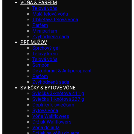
VÔŇA & PARFÉM
Telová vôňa
Malá telová vôňa
Trblietavá telová vôňa
Parfém
Mini parfum
Zvýhodnená sada
PRE MUŽOV
Sprchový gél
Telový krém
Telová vôňa
Šampón
Dezodorant & Antiperspirant
Parfém
Zvýhodnená sada
SVIEČKY & BYTOVÉ VÔNE
Sviečka 3-knôtová 411 g
Sviečka 1-knôtová 227 g
Doplnky k sviečkam
Bytová vôňa
Vôňa Wallflowers
Držiak Wallflowers
Vôňa do auta
Držiak na vôňu do auta