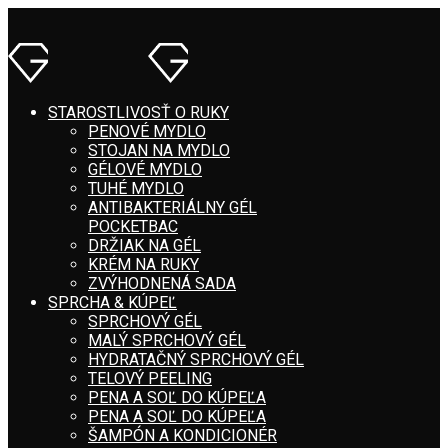
STAROSTLIVOSŤ O RUKY
PENOVÉ MYDLO
STOJAN NA MYDLO
GÉLOVÉ MYDLO
TUHÉ MYDLO
ANTIBAKTERIÁLNY GÉL
POCKETBAC
DRŽIAK NA GÉL
KRÉM NA RUKY
ZVÝHODNENÁ SADA
SPRCHA & KÚPEĽ
SPRCHOVÝ GÉL
MALÝ SPRCHOVÝ GÉL
HYDRATAČNÝ SPRCHOVÝ GÉL
TELOVÝ PEELING
PENA A SOĽ DO KÚPEĽA
PENA A SOĽ DO KÚPEĽA
ŠAMPÓN A KONDICIONÉR