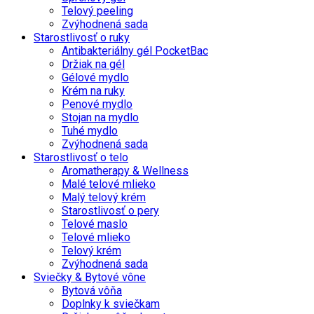
Telový peeling
Zvýhodnená sada
Starostlivosť o ruky
Antibakteriálny gél PocketBac
Držiak na gél
Gélové mydlo
Krém na ruky
Penové mydlo
Stojan na mydlo
Tuhé mydlo
Zvýhodnená sada
Starostlivosť o telo
Aromatherapy & Wellness
Malé telové mlieko
Malý telový krém
Starostlivosť o pery
Telové maslo
Telové mlieko
Telový krém
Zvýhodnená sada
Sviečky & Bytové vône
Bytová vôňa
Doplnky k sviečkam