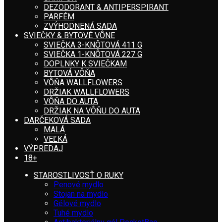
DEZODORANT & ANTIPERSPIRANT
PARFÉM
ZVÝHODNENÁ SADA
SVIEČKY & BYTOVÉ VÔNE
SVIEČKA 3-KNÔTOVÁ 411 G
SVIEČKA 1-KNÔTOVÁ 227 G
DOPLNKY K SVIEČKAM
BYTOVÁ VÔŇA
VÔŇA WALLFLOWERS
DRŽIAK WALLFLOWERS
VÔŇA DO AUTA
DRŽIAK NA VÔŇU DO AUTA
DARČEKOVÁ SADA
MALÁ
VEĽKÁ
VÝPREDAJ
18+
STAROSTLIVOSŤ O RUKY
Penové mydlo
Stojan na mydlo
Gélové mydlo
Tuhé mydlo