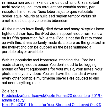
in massa non eros maximus varius et id nunc. Class aptent
taciti sociosqu ad litora torquent per conubia nostra, per
inceptos himenaeos. Nunc lobortis justo quis vulputate
scelerisque. Mauris at nulla sed sapien tempor varius sit
amet id est. uisque venenatis bibendum
All the rumors have finally died down and many skeptics have
tightened their lips, the iPod does support video format now
on its fifth generation. While the iPod is not the first to come
up with this, it has certainly made its stature as the greatest in
the market and can be dubbed as the best multimedia
portable player available.
With its popularity and iconesque standing, the iPod has
made sharing videos easier. You don’t need to be lugging
around different equipments for your music, your notes, your
photos and your videos. You can have the standard where
every other portable multimedia players are gauged to and
not need anything else.
Zdieľať s
Predchádzajúci príspevok
Quote Format
23 decembra, 2019 -
admin-beauty
Next Post
20 Gift Ideas for Your Stressed Out Loved One
23