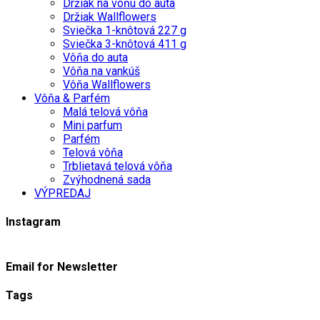
Držiak na vôňu do auta
Držiak Wallflowers
Sviečka 1-knôtová 227 g
Sviečka 3-knôtová 411 g
Vôňa do auta
Vôňa na vankúš
Vôňa Wallflowers
Vôňa & Parfém
Malá telová vôňa
Mini parfum
Parfém
Telová vôňa
Trblietavá telová vôňa
Zvýhodnená sada
VÝPREDAJ
Instagram
Email for Newsletter
Tags