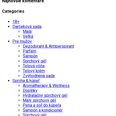
Najnovšie komentáre
Categories
18+
Darčeková sada
Malá
Veľká
Pre mužov
Dezodorant & Antiperspirant
Parfém
Šampón
Sprchový gél
Telová vôňa
Telový krém
Zvýhodnená sada
Sprcha & kúpeľ
Aromatherapy & Wellness
Doplnky
Hydratačný sprchový gél
Malý sprchový gél
Pena a soľ do kúpeľa
Šampón a kondicionér
Sprchový gél