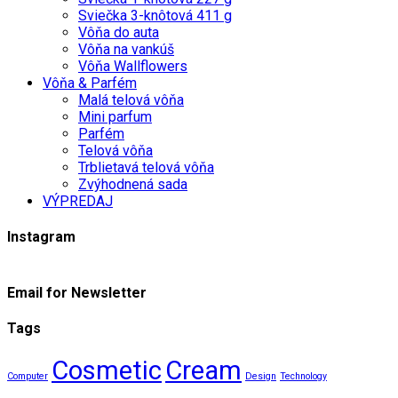
Sviečka 3-knôtová 411 g
Vôňa do auta
Vôňa na vankúš
Vôňa Wallflowers
Vôňa & Parfém
Malá telová vôňa
Mini parfum
Parfém
Telová vôňa
Trblietavá telová vôňa
Zvýhodnená sada
VÝPREDAJ
Instagram
Email for Newsletter
Tags
Cosmetic
Cream
Computer
Design
Technology