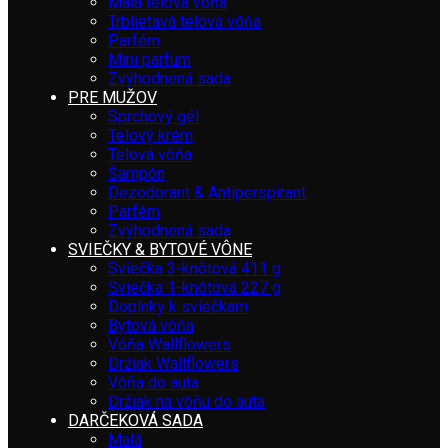
Malá telová vôňa
Trblietavá telová vôňa
Parfém
Mini parfum
Zvýhodnená sada
PRE MUŽOV
Sprchový gél
Telový krém
Telová vôňa
Šampón
Dezodorant & Antiperspirant
Parfém
Zvýhodnená sada
SVIEČKY & BYTOVÉ VÔNE
Sviečka 3-knôtová 411 g
Sviečka 1-knôtová 227 g
Doplnky k sviečkam
Bytová vôňa
Vôňa Wallflowers
Držiak Wallflowers
Vôňa do auta
Držiak na vôňu do auta
DARČEKOVÁ SADA
Malá