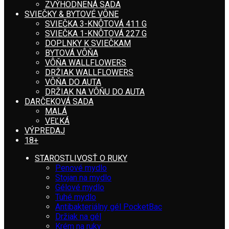
ZVÝHODNENÁ SADA
SVIEČKY & BYTOVÉ VÔNE
SVIEČKA 3-KNÔTOVÁ 411 G
SVIEČKA 1-KNÔTOVÁ 227 G
DOPLNKY K SVIEČKAM
BYTOVÁ VÔŇA
VÔŇA WALLFLOWERS
DRŽIAK WALLFLOWERS
VÔŇA DO AUTA
DRŽIAK NA VÔŇU DO AUTA
DARČEKOVÁ SADA
MALÁ
VEĽKÁ
VÝPREDAJ
18+
STAROSTLIVOSŤ O RUKY
Penové mydlo
Stojan na mydlo
Gélové mydlo
Tuhé mydlo
Antibakteriálny gél PocketBac
Držiak na gél
Krém na ruky