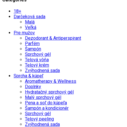
18+
Darčeková sada
Malá
Veľká
Pre mužov
Dezodorant & Antiperspirant
Parfém
Šampón
Sprchový gél
Telová vôňa
Telový krém
Zvýhodnená sada
Sprcha & kúpeľ
Aromatherapy & Wellness
Doplnky
Hydratačný sprchový gél
Malý sprchový gél
Pena a soľ do kúpeľa
Šampón a kondicionér
Sprchový gél
Telový peeling
Zvýhodnená sada