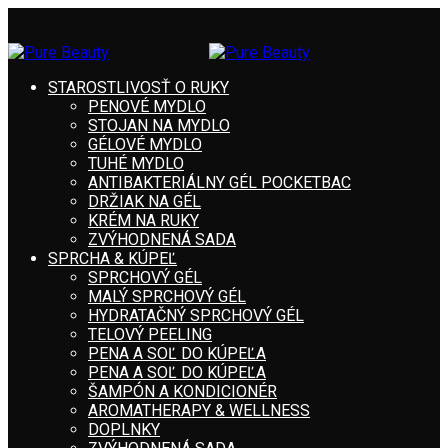
STAROSTLIVOSŤ O RUKY
PENOVÉ MYDLO
STOJAN NA MYDLO
GÉLOVÉ MYDLO
TUHÉ MYDLO
ANTIBAKTERIÁLNY GÉL POCKETBAC
DRŽIAK NA GÉL
KRÉM NA RUKY
ZVÝHODNENÁ SADA
SPRCHA & KÚPEĽ
SPRCHOVÝ GÉL
MALÝ SPRCHOVÝ GÉL
HYDRATAČNÝ SPRCHOVÝ GÉL
TELOVÝ PEELING
PENA A SOĽ DO KÚPEĽA
PENA A SOĽ DO KÚPEĽA
ŠAMPÓN A KONDICIONÉR
AROMATHERAPY & WELLNESS
DOPLNKY