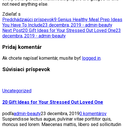
not need anything else.
Zdieľať s
Predchádzajúci príspevok
9 Genius Healthy Meal Prep Ideas
You Have To Include
23 decembra, 2019 - admin-beauty
Next Post
20 Gift Ideas for Your Stressed Out Loved One
23
decembra, 2019 - admin-beauty
Pridaj komentár
Ak chcete napísať komentár, musíte byť
logged in
.
Súvisiaci príspevok
Uncategorized
20 Gift Ideas for Your Stressed Out Loved One
podľa
admin-beauty
23 decembra, 2019
0 komentárov
Suspendisse lectus augue, pulvinar vitae porttitor quis,
rhoncus sed lorem. Maecenas mattis, libero sed sollicitudin