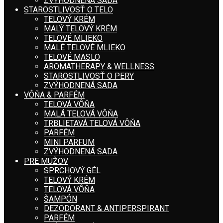
ZVÝHODNENÁ SADA
STAROSTLIVOSŤ O TELO
TELOVÝ KRÉM
MALÝ TELOVÝ KRÉM
TELOVÉ MLIEKO
MALÉ TELOVÉ MLIEKO
TELOVÉ MASLO
AROMATHERAPY & WELLNESS
STAROSTLIVOSŤ O PERY
ZVÝHODNENÁ SADA
VÔŇA & PARFÉM
TELOVÁ VÔŇA
MALÁ TELOVÁ VÔŇA
TRBLIETAVÁ TELOVÁ VÔŇA
PARFÉM
MINI PARFUM
ZVÝHODNENÁ SADA
PRE MUŽOV
SPRCHOVÝ GÉL
TELOVÝ KRÉM
TELOVÁ VÔŇA
ŠAMPÓN
DEZODORANT & ANTIPERSPIRANT
PARFÉM