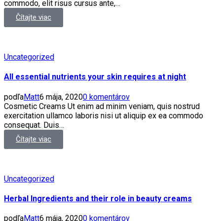
commodo, elit risus cursus ante,…
Čítajte viac
Uncategorized
All essential nutrients your skin requires at night
podľa
Matt
6 mája, 2020
0 komentárov
Cosmetic Creams Ut enim ad minim veniam, quis nostrud
exercitation ullamco laboris nisi ut aliquip ex ea commodo
consequat. Duis…
Čítajte viac
Uncategorized
Herbal Ingredients and their role in beauty creams
podľa
Matt
6 mája, 2020
0 komentárov