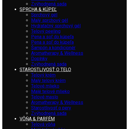
Zvýhodnená sada
SPRCHA & KÚPEĽ
Sprchový gél
Malý sprchový gél
Hydratačný sprchový gél
Telový peeling
Pena a soľ do kúpeľa
Pena a soľ do kúpeľa
Šampón a kondicionér
Aromatherapy & Wellness
Doplnky
Zvýhodnená sada
STAROSTLIVOSŤ O TELO
Telový krém
Malý telový krém
Telové mlieko
Malé telové mlieko
Telové maslo
Aromatherapy & Wellness
Starostlivosť o pery
Zvýhodnená sada
VÔŇA & PARFÉM
Telová vôňa