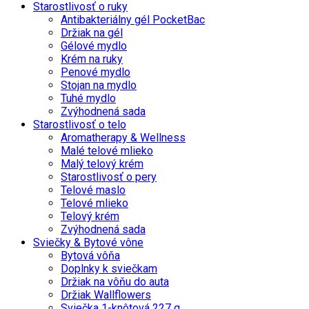
Starostlivosť o ruky
Antibakteriálny gél PocketBac
Držiak na gél
Gélové mydlo
Krém na ruky
Penové mydlo
Stojan na mydlo
Tuhé mydlo
Zvýhodnená sada
Starostlivosť o telo
Aromatherapy & Wellness
Malé telové mlieko
Malý telový krém
Starostlivosť o pery
Telové maslo
Telové mlieko
Telový krém
Zvýhodnená sada
Sviečky & Bytové vône
Bytová vôňa
Doplnky k sviečkam
Držiak na vôňu do auta
Držiak Wallflowers
Sviečka 1-knôtová 227 g